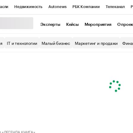
асли
Недвижимость
Autonews
РБК Компании
Телеканал
Р
К Курсы
РБК Life
Тренды
Визионеры
Национальные проекты
Эксперты
Кейсы
Мероприятия
О прое
уб
Исследования
Кредитные рейтинги
Франшизы
Газета
ия
IT и технологии
Малый бизнес
Маркетинг и продажи
Фина
Проверка контрагентов
Политика
Экономика
Бизнес
ы
 «ЛЕГЕНДА КНИГА»