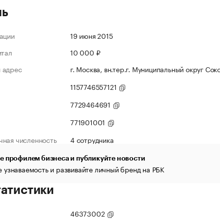
ль
ации
19 июня 2015
итал
10 000 ₽
 адрес
г. Москва, вн.тер.г. Муниципальный округ Соко
1157746557121
7729464691
771901001
чная численность
4 сотрудника
е профилем бизнеса и публикуйте новости
 узнаваемость и развивайте личный бренд на РБК
татистики
46373002