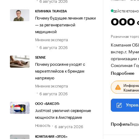
6 августа 2026
ДЕЙСТВУЕТ
ОБНОВ
КЛИНИКА ТКАЧЕВА
Почему будущее лечения грыжи
ООО 
— за регенеративной
медициной
Розничная торг
Мнение эксперта
Компания ОБ
6 августа 2026
вн.тер.г. Мун
организации 
SENNE
Почему россияне уходят с
Соколиная Гор
маркетплейсов к брендам
Подробнее
напрямую
Информац
Мнение эксперта
Компания
6 августа 2026
ООО «БАКСЭТ»
Управ
JustHost увеличил серверные
мощности в Амстердаме
Новость
Профиль
Виды
6 августа 2026
КОМПАНИЯ «ЭТО5»