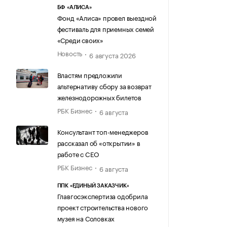
БФ «АЛИСА»
Фонд «Алиса» провел выездной
фестиваль для приемных семей
«Среди своих»
Новость
6 августа 2026
Властям предложили
альтернативу сбору за возврат
железнодорожных билетов
РБК Бизнес
6 августа
Консультант топ-менеджеров
рассказал об «открытии» в
работе с CEO
РБК Бизнес
6 августа
ППК «ЕДИНЫЙ ЗАКАЗЧИК»
Главгосэкспертиза одобрила
проект строительства нового
музея на Соловках