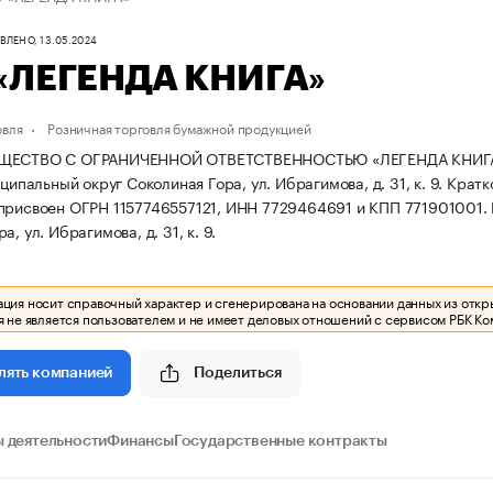
ЛЕНО, 13.05.2024
«ЛЕГЕНДА КНИГА»
овля
Розничная торговля бумажной продукцией
ЩЕСТВО С ОГРАНИЧЕННОЙ ОТВЕТСТВЕННОСТЬЮ «ЛЕГЕНДА КНИГА» зар
иципальный округ Соколиная Гора, ул. Ибрагимова, д. 31, к. 9.
Кратк
присвоен ОГРН 1157746557121, ИНН 7729464691 и КПП 771901001.
а, ул. Ибрагимова, д. 31, к. 9.
ия носит справочный характер и сгенерирована на основании данных из откр
 не является пользователем и не имеет деловых отношений с сервисом РБК Ко
Поделиться
лять компанией
 деятельности
Финансы
Государственные контракты