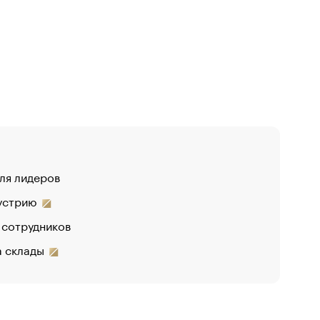
для лидеров
дустрию
 сотрудников
на склады