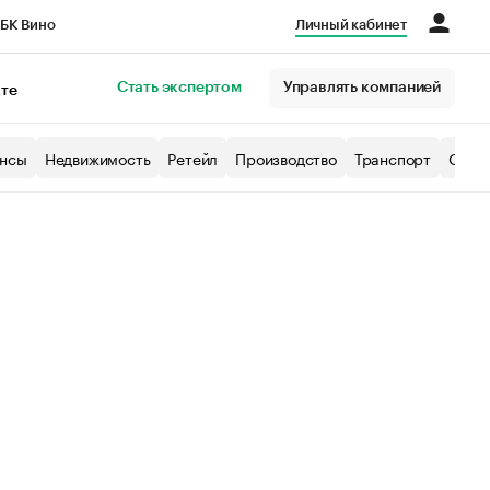
БК Вино
Личный кабинет
Город
Стать экспертом
Управлять компанией
кте
нсы
Недвижимость
Ретейл
Производство
Транспорт
Образ