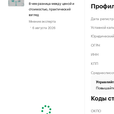
В чем разница между ценой и
Профи
стоимостью, практический
взгляд
Дата регистр
Мнение эксперта
Уставной кап
6 августа 2026
Юридический
ОГРН
ИНН
КПП
Среднесписо
Управляйт
Повышайте
Коды с
ОКПО