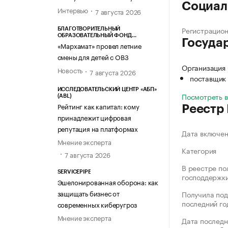
Социал
Интервью
7 августа 2026
Регистрацио
БЛАГОТВОРИТЕЛЬНЫЙ
ОБРАЗОВАТЕЛЬНЫЙ ФОНД
Госуда
«МАРХАМАТ»
«Мархамат» провел летние
смены для детей с ОВЗ
Организация
Новость
7 августа 2026
поставщик 
ИССЛЕДОВАТЕЛЬСКИЙ ЦЕНТР «АБП»
Посмотреть 
(ABL)
Рейтинг как капитал: кому
Реестр
принадлежит цифровая
репутация на платформах
Дата включе
Мнение эксперта
Категория
7 августа 2026
В реестре по
SERVICEPIPE
господдержк
Эшелонированная оборона: как
защищать бизнес от
Получила под
последний го
современных киберугроз
Мнение эксперта
Дата последн