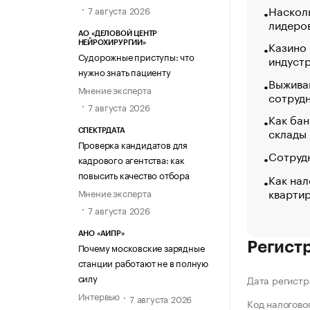
Насколь
7 августа 2026
лидеро
АО «ДЕЛОВОЙ ЦЕНТР
Казино
НЕЙРОХИРУРГИИ»
Судорожные приступы: что
индуст
нужно знать пациенту
Выжива
Мнение эксперта
сотруд
7 августа 2026
Как бан
склады
СПЕКТРДАТА
Проверка кандидатов для
Сотрудн
кадрового агентства: как
повысить качество отбора
Как нал
кварти
Мнение эксперта
7 августа 2026
АНО «АИПР»
Регист
Почему московские зарядные
станции работают не в полную
силу
Дата регистр
Интервью
7 августа 2026
Код налогово