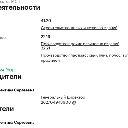
ъектов МСП
еятельности
41.20
Строительство жилых и нежилых зданий
ные
22.19
Производство прочих резиновых изделий
22.21
Производство пластмассовых плит, полос, тр
профилей
се (50)
дители
ентина Сергеевна
Генеральный Директор
262704948906
тели
ентина Сергеевна