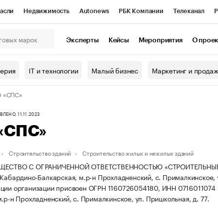
асли
Недвижимость
Autonews
РБК Компании
Телеканал
Р
К Курсы
РБК Life
Тренды
Визионеры
Национальные проекты
Эксперты
Кейсы
Мероприятия
О прое
онный клуб
Исследования
Кредитные рейтинги
Франшизы
Г
терия
IT и технологии
Малый бизнес
Маркетинг и прода
Проверка контрагентов
Политика
Экономика
Бизнес
 «СПС»
ы
ЛЕНО, 11.11.2023
«СПС»
Строительство зданий
Строительство жилых и нежилых зданий
ЩЕСТВО С ОГРАНИЧЕННОЙ ОТВЕТСТВЕННОСТЬЮ «СТРОИТЕЛЬНЫЕ ПЕ
 Кабардино-Балкарская, м.р-н Прохладненский, с. Прималкинское, у
ции организации присвоен ОГРН 1160726054180, ИНН 0716011074
.р-н Прохладненский, с. Прималкинское, ул. Пришкольная, д. 77.