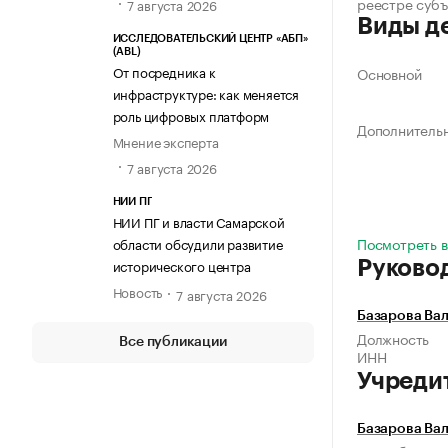
реестре суб
7 августа 2026
Виды д
ИССЛЕДОВАТЕЛЬСКИЙ ЦЕНТР «АБП»
(ABL)
От посредника к
Основной
инфраструктуре: как меняется
роль цифровых платформ
Дополнитель
Мнение эксперта
7 августа 2026
НИИ ПГ
НИИ ПГ и власти Самарской
Посмотреть в
области обсудили развитие
исторического центра
Руково
Новость
7 августа 2026
Базарова Вал
Должность
Все публикации
ИНН
Учреди
Базарова Вал