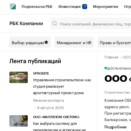
Подписка на РБК
Инвестиции
Мероприятия
Отр
Спорт
Школа управления РБК
РБК Образование
РБ
РБК Компании
Город
Стиль
Крипто
РБК Бизнес-среда
Дискусси
Выбор редакции
Менеджмент и HR
Право и бухгал
Спецпроекты СПб
Конференции СПб
Спецпроекты
Главная
ООО
Технологии и медиа
Финансы
Рынок наличной валют
Лента публикаций
ДЕЙСТВУЕТ
ОБНОВ
VPROEKTE
ООО 
Управление строительством: как
студия реализует
Строительство
архитектурный проект дома
Компания ОБ
Мнение эксперта
адресу респ.
8 августа 2026
При регистра
ООО «МАЛЛЕНОМ СИСТЕМС»
Балкарская, м
Как выбрать систему для
Подробнее
сериализации и агрегации на