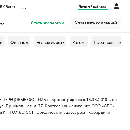
...
БК Вино
Личный кабинет
Стать экспертом
Управлять компанией
кте
азета
жи
Финансы
Недвижимость
Ретейл
Производство
РЕДОВЫЕ СИСТЕМЫ» зарегистрирована 16.06.2016 г. по
л. Пришкольная, д. 77.
Краткое наименование: ООО «СПС».
 и КПП 071601001.
Юридический адрес: респ. Кабардино-