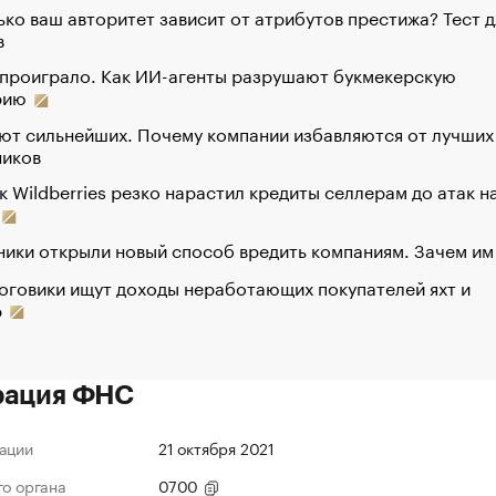
ко ваш авторитет зависит от атрибутов престижа? Тест д
в
 проиграло. Как ИИ-агенты разрушают букмекерскую
рию
ют сильнейших. Почему компании избавляются от лучших
ников
к Wildberries резко нарастил кредиты селлерам до атак н
ики открыли новый способ вредить компаниям. Зачем им
оговики ищут доходы неработающих покупателей яхт и
р
рация ФНС
ации
21 октября 2021
го органа
0700