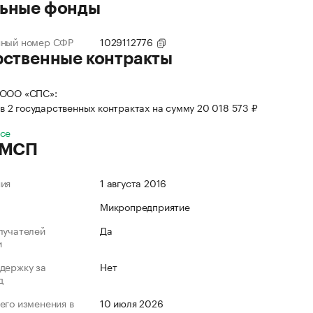
ьные фонды
нный номер СФР
1029112776
рственные контракты
 ООО «СПС»:
в 2 государственных контрактах на сумму 20 018 573 ₽
все
 МСП
ния
1 августа 2016
Микропредприятие
лучателей
Да
и
держку за
Нет
д
его изменения в
10 июля 2026