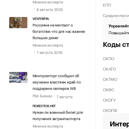
Мнение эксперта
КПП
8 августа 2026
Среднесписо
VESPERFIN
Россияне не мечтают о
Управляйт
богатстве: что для нас важнее
Повышайте
больших денег
Коды с
Мнение эксперта
7 августа 2026
ОКПО
ОКАТО
Минпромторг сообщил об
ОКТМО
изучении властями идей по
поддержке селлеров WB
ОКФС
РБК Бизнес
7 августа
ОКОГУ
ПОВЕСТОК.НЕТ
ОКОПФ
Нужен ли военный билет для
получения загранпаспорта
Интер
Мнение эксперта