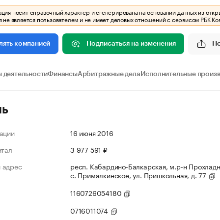
ия носит справочный характер и сгенерирована на основании данных из откр
 не является пользователем и не имеет деловых отношений с сервисом РБК Ко
Подписаться на изменения
П
лять компанией
 деятельности
Финансы
Арбитражные дела
Исполнительные произ
ль
ации
16 июня 2016
итал
3 977 591 ₽
 адрес
респ. Кабардино-Балкарская, м.р-н Прохладн
с. Прималкинское, ул. Пришкольная, д. 77
1160726054180
0716011074