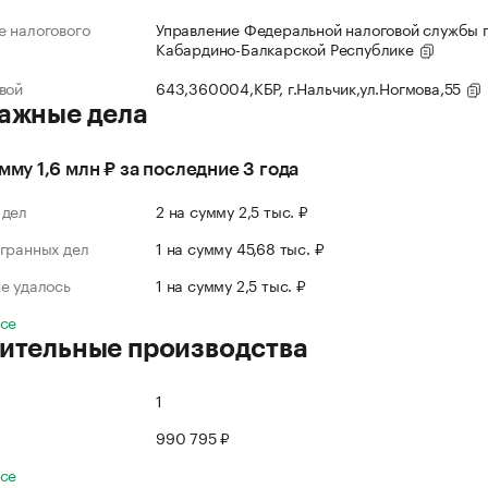
 налогового
Управление Федеральной налоговой службы 
Кабардино-Балкарской Республике
вой
643,360004,КБР, г.Нальчик,ул.Ногмова,55
ажные дела
умму 1,6 млн ₽ за последние 3 года
 дел
2 на сумму 2,5 тыс. ₽
гранных дел
1 на сумму 45,68 тыс. ₽
е удалось
1 на сумму 2,5 тыс. ₽
все
ительные производства
1
990 795 ₽
все