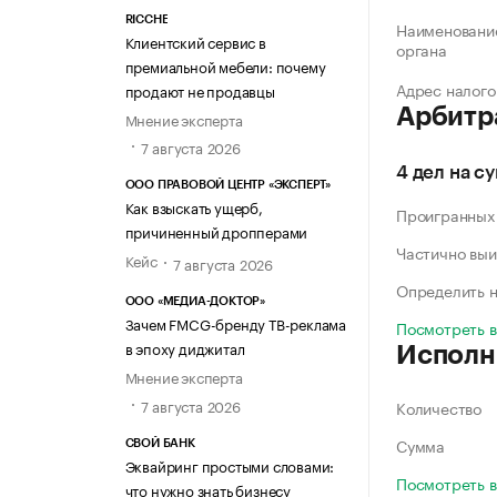
RICCHE
Наименование
Клиентский сервис в
органа
премиальной мебели: почему
Адрес налого
продают не продавцы
Арбитр
Мнение эксперта
7 августа 2026
4 дел на с
ООО ПРАВОВОЙ ЦЕНТР «ЭКСПЕРТ»
Как взыскать ущерб,
Проигранных
причиненный дропперами
Частично выи
Кейс
7 августа 2026
Определить н
ООО «МЕДИА-ДОКТОР»
Зачем FMCG-бренду ТВ-реклама
Посмотреть 
в эпоху диджитал
Исполн
Мнение эксперта
7 августа 2026
Количество
Сумма
СВОЙ БАНК
Эквайринг простыми словами:
Посмотреть 
что нужно знать бизнесу