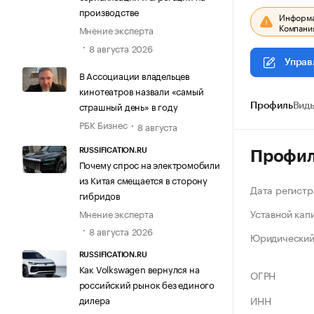
производстве
Информац
Компания
Мнение эксперта
8 августа 2026
Управ
В Ассоциации владельцев
кинотеатров назвали «самый
страшный день» в году
Профиль
Виды
РБК Бизнес
8 августа
RUSSIFICATION.RU
Профи
Почему спрос на электромобили
из Китая смещается в сторону
Дата регистр
гибридов
Уставной кап
Мнение эксперта
8 августа 2026
Юридический
RUSSIFICATION.RU
Как Volkswagen вернулся на
ОГРН
российский рынок без единого
ИНН
дилера