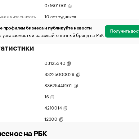
071601001
чная численность
10 сотрудников
е профилем бизнеса и публикуйте новости
Получить дос
 узнаваемость и развивайте личный бренд на РБК
татистики
03125340
83225000029
83625445101
16
4210014
12300
есное на РБК