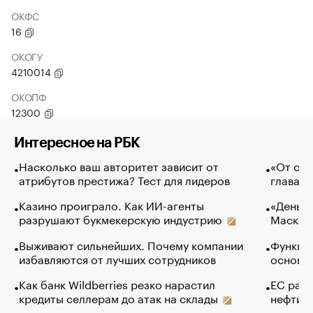
ОКФС
16
ОКОГУ
4210014
ОКОПФ
12300
Интересное на РБК
Насколько ваш авторитет зависит от
«От спо
атрибутов престижа? Тест для лидеров
глава к
Казино проиграло. Как ИИ-агенты
«Деньги
разрушают букмекерскую индустрию
Маск в 
Выживают сильнейших. Почему компании
Функции
избавляются от лучших сотрудников
основ э
Как банк Wildberries резко нарастил
ЕС раз
кредиты селлерам до атак на склады
нефти —