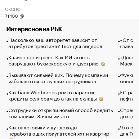
ОКОПФ
71400
Интересное на РБК
Насколько ваш авторитет зависит от
«От спо
атрибутов престижа? Тест для лидеров
глава к
Казино проиграло. Как ИИ-агенты
«Деньги
разрушают букмекерскую индустрию
Маск в 
Выживают сильнейших. Почему компании
Функции
избавляются от лучших сотрудников
основ э
Как банк Wildberries резко нарастил
ЕС раз
кредиты селлерам до атак на склады
нефти —
Сотрудники открыли новый способ вредить
Стресс 
компаниям. Зачем им это
доходов
Как налоговики ищут доходы
Что обв
неработающих покупателей яхт и квартир
для Tel