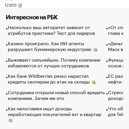
12300
Интересное на РБК
Насколько ваш авторитет зависит от
«От спор
атрибутов престижа? Тест для лидеров
глава ко
Казино проиграло. Как ИИ-агенты
«Деньги б
разрушают букмекерскую индустрию
Маск в и
Выживают сильнейших. Почему компании
Функции 
избавляются от лучших сотрудников
основ эф
Как банк Wildberries резко нарастил
ЕС разре
кредиты селлерам до атак на склады
нефти — 
Сотрудники открыли новый способ вредить
Стресс о
компаниям. Зачем им это
доходов 
Как налоговики ищут доходы
Что обви
неработающих покупателей яхт и квартир
для Tele