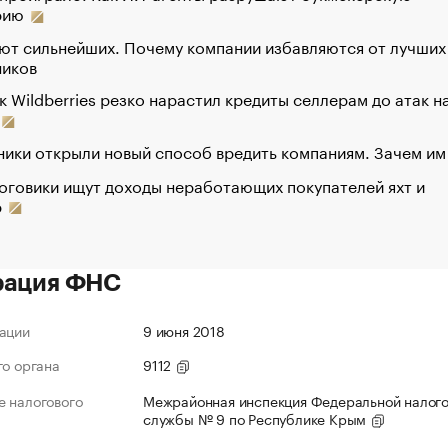
рию
ют сильнейших. Почему компании избавляются от лучших
ников
к Wildberries резко нарастил кредиты селлерам до атак н
ики открыли новый способ вредить компаниям. Зачем им
оговики ищут доходы неработающих покупателей яхт и
р
рация ФНС
ации
9 июня 2018
го органа
9112
 налогового
Межрайонная инспекция Федеральной налог
службы № 9 по Республике Крым