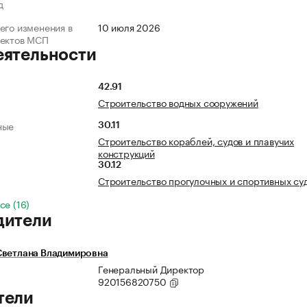
д
его изменения в
10 июля 2026
ъектов МСП
еятельности
42.91
Строительство водных сооружений
ные
30.11
Строительство кораблей, судов и плавучих
конструкций
30.12
Строительство прогулочных и спортивных су
се (16)
дители
Светлана Владимировна
Генеральный Директор
920156820750
тели