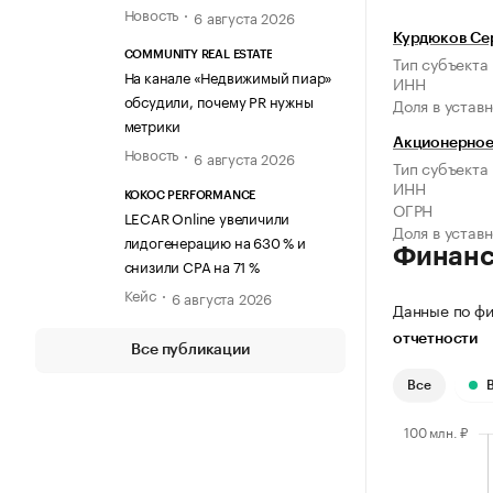
Новость
6 августа 2026
Курдюков Се
COMMUNITY REAL ESTATE
Тип субъекта
На канале «Недвижимый пиар»
ИНН
обсудили, почему PR нужны
Доля в устав
метрики
Акционерное
Новость
6 августа 2026
Тип субъекта
ИНН
KOKOC PERFORMANCE
ОГРН
LECAR Online увеличили
Доля в устав
лидогенерацию на 630 % и
Финан
снизили CPA на 71 %
Кейс
6 августа 2026
Данные по фи
отчетности
Все публикации
Все