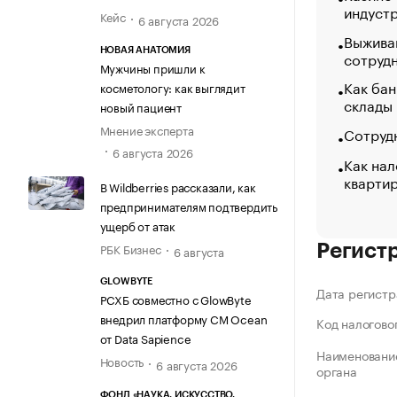
индуст
Кейс
6 августа 2026
Выжива
НОВАЯ АНАТОМИЯ
сотруд
Мужчины пришли к
Как бан
косметологу: как выглядит
склады
новый пациент
Мнение эксперта
Сотрудн
6 августа 2026
Как нал
кварти
В Wildberries рассказали, как
предпринимателям подтвердить
ущерб от атак
РБК Бизнес
Регист
6 августа
GLOWBYTE
Дата регистр
РСХБ совместно с GlowByte
внедрил платформу CM Ocean
Код налогово
от Data Sapience
Наименование
Новость
6 августа 2026
органа
ФОНД «НАУКА. ИСКУССТВО.