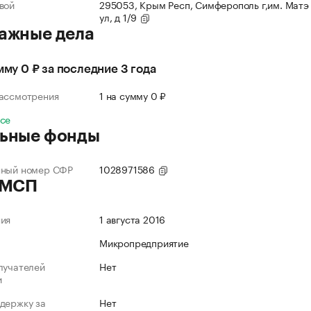
вой
295053, Крым Респ, Симферополь г,им. Матэ
ул, д 1/9
ажные дела
умму 0 ₽ за последние 3 года
рассмотрения
1 на сумму 0 ₽
все
ьные фонды
нный номер СФР
1028971586
 МСП
ния
1 августа 2016
Микропредприятие
лучателей
Нет
и
держку за
Нет