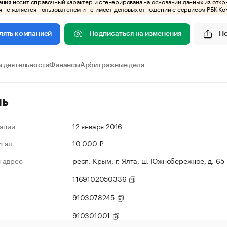
ия носит справочный характер и сгенерирована на основании данных из откр
 не является пользователем и не имеет деловых отношений с сервисом РБК Ко
Подписаться на изменения
П
лять компанией
 деятельности
Финансы
Арбитражные дела
ль
ации
12 января 2016
итал
10 000 ₽
 адрес
респ. Крым, г. Ялта, ш. Южнобережное, д. 65
1169102050336
9103078245
910301001