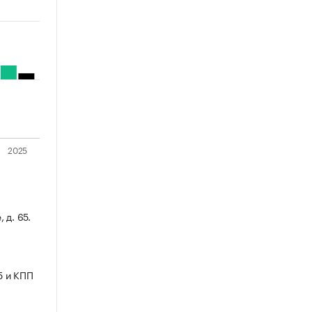
 д. 65.
5 и КПП