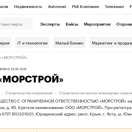
асли
Недвижимость
Autonews
РБК Компании
Телеканал
Р
К Курсы
РБК Life
Тренды
Визионеры
Национальные проекты
Эксперты
Кейсы
Мероприятия
О прое
онный клуб
Исследования
Кредитные рейтинги
Франшизы
Г
терия
IT и технологии
Малый бизнес
Маркетинг и прода
Проверка контрагентов
Политика
Экономика
Бизнес
 «МОРСТРОЙ»
ы
ЛЕНО, 05.06.2025
«МОРСТРОЙ»
Строительство сооружений
Строительство прочих инженерных соору
ЩЕСТВО С ОГРАНИЧЕННОЙ ОТВЕТСТВЕННОСТЬЮ «МОРСТРОЙ» зарегистр
е, д. 65.
Краткое наименование: ООО «МОРСТРОЙ».
При регистра
и КПП 910301001.
Юридический адрес: респ. Крым, г. Ялта, ш. Южн