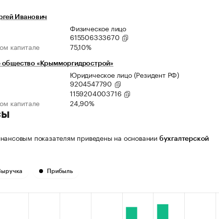
ргей Иванович
Физическое лицо
615506333670
ном капитале
75,10%
 общество «Крымморгидрострой»
Юридическое лицо (Резидент РФ)
9204547790
1159204003716
ном капитале
24,90%
сы
нансовым показателям приведены на основании
бухгалтерской
Выручка
Прибыль