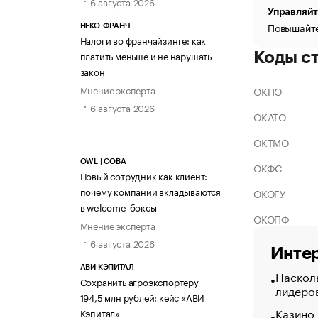
6 августа 2026
Управляйт
Повышайте
НЕКО-ФРАНЧ
Налоги во франчайзинге: как
платить меньше и не нарушать
Коды с
закон
Мнение эксперта
ОКПО
6 августа 2026
ОКАТО
ОКТМО
OWL | СОВА
ОКФС
Новый сотрудник как клиент:
почему компании вкладываются
ОКОГУ
в welcome-боксы
ОКОПФ
Мнение эксперта
6 августа 2026
Интер
АВИ КЭПИТАЛ
Насколь
Сохранить агроэкспортеру
лидеро
194,5 млн рублей: кейс «АВИ
Казино
Кэпитал»