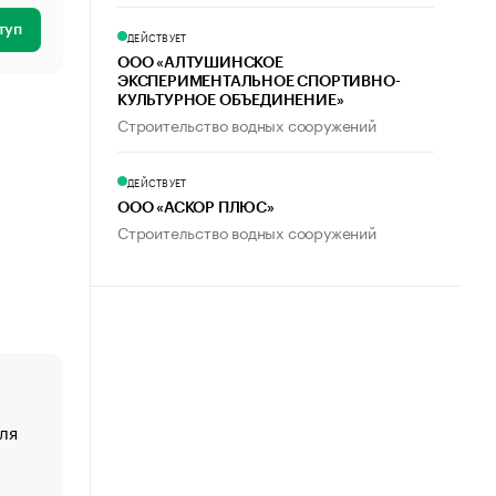
туп
ДЕЙСТВУЕТ
ООО «АЛТУШИНСКОЕ
ЭКСПЕРИМЕНТАЛЬНОЕ СПОРТИВНО-
КУЛЬТУРНОЕ ОБЪЕДИНЕНИЕ»
Строительство водных сооружений
ДЕЙСТВУЕТ
ООО «АСКОР ПЛЮС»
Строительство водных сооружений
ля
«От спорта тело стареет иначе». Как живет глава ко
создавшей GTA
«Деньги будут не нужны»: что рассказал Маск в инт