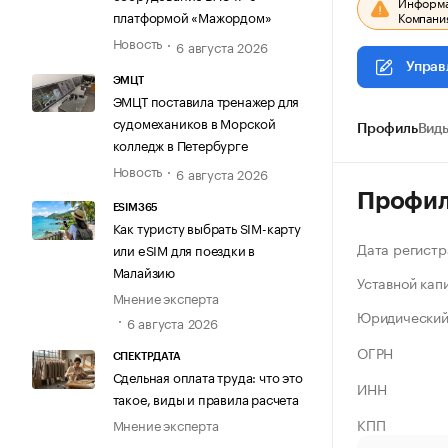
Информац
платформой «Мажордом»
Компания
Новость
6 августа 2026
Управ
ЭМЦТ
ЭМЦТ поставила тренажер для
судомехаников в Морской
Профиль
Виды
колледж в Петербурге
Новость
6 августа 2026
Профи
ESIM365
Как туристу выбрать SIM-карту
Дата регистр
или eSIM для поездки в
Малайзию
Уставной кап
Мнение эксперта
Юридический
6 августа 2026
ОГРН
СПЕКТРДАТА
Сдельная оплата труда: что это
ИНН
такое, виды и правила расчета
КПП
Мнение эксперта