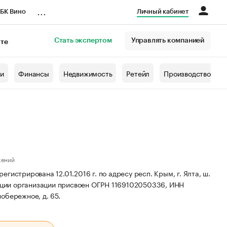
...
БК Вино
Личный кабинет
Стать экспертом
Управлять компанией
кте
азета
жи
Финансы
Недвижимость
Ретейл
Производство
жений
ирована 12.01.2016 г. по адресу респ. Крым, г. Ялта, ш.
ции организации присвоен ОГРН 1169102050336, ИНН
обережное, д. 65.