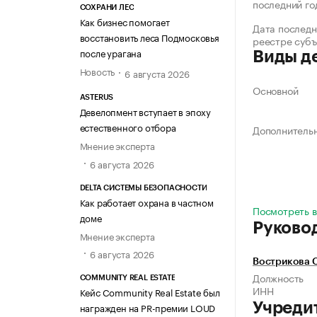
последний го
СОХРАНИ ЛЕС
Как бизнес помогает
Дата последн
восстановить леса Подмосковья
реестре суб
после урагана
Виды д
Новость
6 августа 2026
Основной
ASTERUS
Девелопмент вступает в эпоху
естественного отбора
Дополнитель
Мнение эксперта
6 августа 2026
DELTA СИСТЕМЫ БЕЗОПАСНОСТИ
Как работает охрана в частном
Посмотреть в
доме
Руково
Мнение эксперта
6 августа 2026
Вострикова 
Должность
COMMUNITY REAL ESTATE
ИНН
Кейс Community Real Estate был
Учреди
награжден на PR-премии LOUD