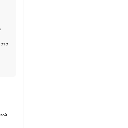
Economist
Функции менеджмента: пять ключевых основ эффект
управления
а
ЕС разрешил конфискацию российской нефти — чем
Москва
 это
Стресс обеспеченных людей: почему рост доходов 
счастья
Что обвинения против Павла Дурова значат для Tele
пользователей
овой