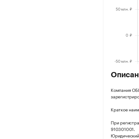
Описан
Компания О
зарегистриров
Краткое наи
При регистр
910301001.
Юридический 