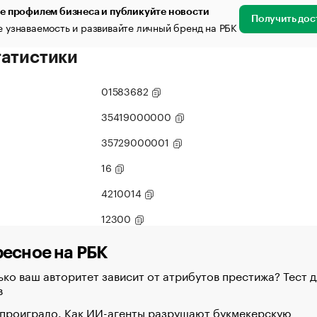
е профилем бизнеса и публикуйте новости
Получить дос
 узнаваемость и развивайте личный бренд на РБК
татистики
01583682
35419000000
35729000001
16
4210014
12300
есное на РБК
ко ваш авторитет зависит от атрибутов престижа? Тест д
в
 проиграло. Как ИИ-агенты разрушают букмекерскую