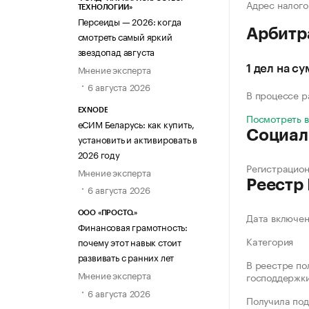
Адрес налого
ТЕХНОЛОГИИ»
Персеиды — 2026: когда
Арбитр
смотреть самый яркий
звездопад августа
Мнение эксперта
1 дел на с
6 августа 2026
В процессе 
EXNODE
Посмотреть 
еСИМ Беларусь: как купить,
Социал
установить и активировать в
2026 году
Регистрацио
Мнение эксперта
Реестр
6 августа 2026
ООО «ПРОСТО.»
Дата включе
Финансовая грамотность:
Категория
почему этот навык стоит
развивать с ранних лет
В реестре по
Мнение эксперта
господдержк
6 августа 2026
Получила под