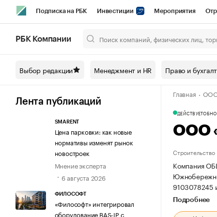
Подписка на РБК
Инвестиции
Мероприятия
Отр
Спорт
Школа управления РБК
РБК Образование
РБ
РБК Компании
Город
Стиль
Крипто
РБК Бизнес-среда
Дискусси
Выбор редакции
Менеджмент и HR
Право и бухгал
Спецпроекты СПб
Конференции СПб
Спецпроекты
Главная
ООО
Технологии и медиа
Финансы
Рынок наличной валют
Лента публикаций
ДЕЙСТВУЕТ
ОБНОВ
SMARENT
ООО 
Цена парковки: как новые
нормативы изменят рынок
Строительство
новостроек
Компания ОБ
Мнение эксперта
Южнобережно
6 августа 2026
9103078245 
ФИЛОСОФТ
Подробнее
«Философт» интегрировал
оборудование BAS-IP с