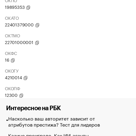
ОКПО
19895353
ОКАТО
22401379000
ОКТМО
22701000001
ОКФС
16
ОКОГУ
4210014
ОКОПФ
12300
Интересное на РБК
Насколько ваш авторитет зависит от
атрибутов престижа? Тест для лидеров
Казино проиграло. Как ИИ-агенты