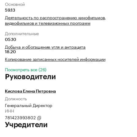
Основной
59.13
Деятельность по распространению кинофильмов,
видеофильмов и телевизионных программ
Дополнительные
05.10
Добыча и обогащение угля и антрацита
18.20
Копирование записанных носителей информации
Посмотреть все (26)
Руководители
Кислова Елена Петровна
Должность
Генеральный Директор
ИНН
781423993802
Учредители