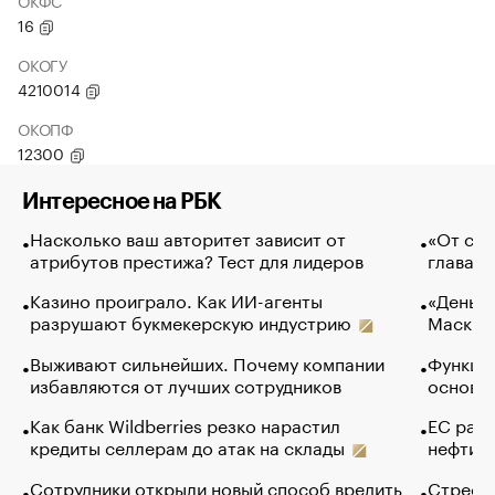
ОКФС
16
ОКОГУ
4210014
ОКОПФ
12300
Интересное на РБК
Насколько ваш авторитет зависит от
«От спо
атрибутов престижа? Тест для лидеров
глава к
Казино проиграло. Как ИИ-агенты
«Деньги
разрушают букмекерскую индустрию
Маск в 
Выживают сильнейших. Почему компании
Функции
избавляются от лучших сотрудников
основ э
Как банк Wildberries резко нарастил
ЕС раз
кредиты селлерам до атак на склады
нефти —
Сотрудники открыли новый способ вредить
Стресс 