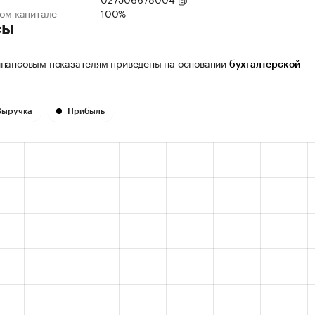
ном капитале
100%
сы
нансовым показателям приведены на основании
бухгалтерской
Выручка
Прибыль