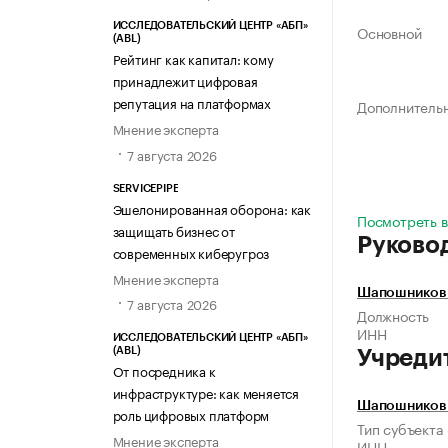
ИССЛЕДОВАТЕЛЬСКИЙ ЦЕНТР «АБП»
Основной
(ABL)
Рейтинг как капитал: кому
принадлежит цифровая
репутация на платформах
Дополнитель
Мнение эксперта
7 августа 2026
SERVICEPIPE
Эшелонированная оборона: как
Посмотреть в
защищать бизнес от
Руково
современных киберугроз
Мнение эксперта
Шапошников 
7 августа 2026
Должность
ИНН
ИССЛЕДОВАТЕЛЬСКИЙ ЦЕНТР «АБП»
(ABL)
Учреди
От посредника к
инфраструктуре: как меняется
Шапошников 
роль цифровых платформ
Тип субъекта
Мнение эксперта
ИНН