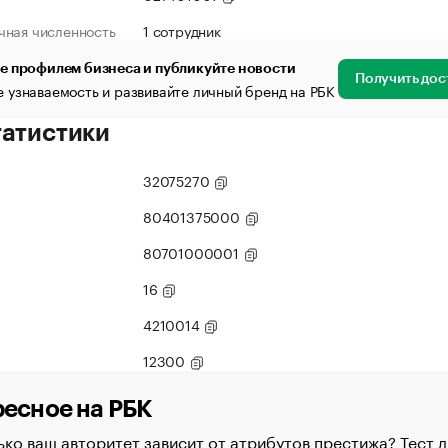
чная численность
1 сотрудник
е профилем бизнеса и публикуйте новости
Получить дос
 узнаваемость и развивайте личный бренд на РБК
татистики
32075270
80401375000
80701000001
16
4210014
12300
есное на РБК
ко ваш авторитет зависит от атрибутов престижа? Тест д