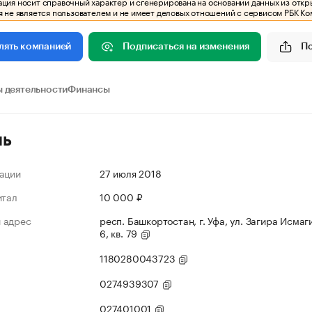
ия носит справочный характер и сгенерирована на основании данных из откр
 не является пользователем и не имеет деловых отношений с сервисом РБК Ко
Подписаться на изменения
П
лять компанией
 деятельности
Финансы
ль
ации
27 июля 2018
итал
10 000 ₽
 адрес
респ. Башкортостан, г. Уфа, ул. Загира Исмаги
6, кв. 79
1180280043723
0274939307
027401001