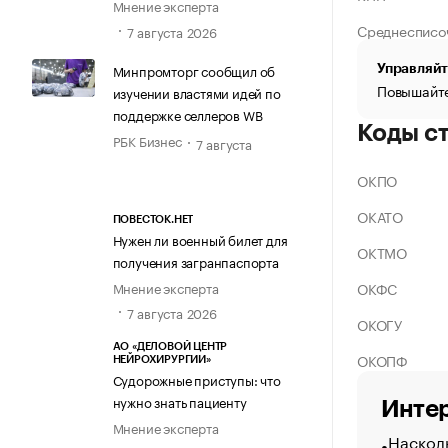
Мнение эксперта
Среднесписо
7 августа 2026
Минпромторг сообщил об
Управляйт
Повышайте
изучении властями идей по
поддержке селлеров WB
Коды с
РБК Бизнес
7 августа
ОКПО
ОКАТО
ПОВЕСТОК.НЕТ
Нужен ли военный билет для
ОКТМО
получения загранпаспорта
ОКФС
Мнение эксперта
7 августа 2026
ОКОГУ
АО «ДЕЛОВОЙ ЦЕНТР
ОКОПФ
НЕЙРОХИРУРГИИ»
Судорожные приступы: что
нужно знать пациенту
Интер
Мнение эксперта
Насколь