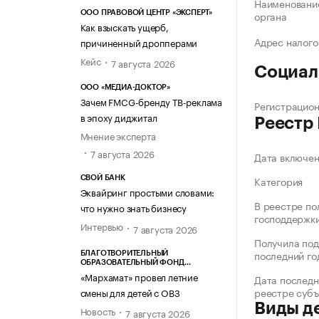
Наименование
органа
ООО ПРАВОВОЙ ЦЕНТР «ЭКСПЕРТ»
Как взыскать ущерб,
Адрес налого
причиненный дропперами
Кейс
7 августа 2026
Социал
ООО «МЕДИА-ДОКТОР»
Зачем FMCG-бренду ТВ-реклама
Регистрацио
в эпоху диджитал
Реестр
Мнение эксперта
7 августа 2026
Дата включе
Категория
СВОЙ БАНК
Эквайринг простыми словами:
В реестре по
что нужно знать бизнесу
господдержк
Интервью
7 августа 2026
Получила под
последний го
БЛАГОТВОРИТЕЛЬНЫЙ
ОБРАЗОВАТЕЛЬНЫЙ ФОНД
«МАРХАМАТ»
«Мархамат» провел летние
Дата последн
реестре суб
смены для детей с ОВЗ
Виды д
Новость
7 августа 2026