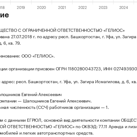
ие
БЩЕСТВО С ОГРАНИЧЕННОЙ ОТВЕТСТВЕННОСТЬЮ «ГЕЛИОС»
ана 27.07.2018 г. по адресу респ. Башкортостан, г. Уфа, ул. Загира
 6, кв. 79.
менование: ООО «ГЕЛИОС».
ации организации присвоен ОГРН 1180280043723, ИНН 027493930
дрес: респ. Башкортостан, г. Уфа, ул. Загира Исмагилова, д. 6, кв.
пошников Евгений Алексеевич
омпании — Шапошников Евгений Алексеевич.
ная численность (ССЧ) работников организации — 1.
ии с данными ЕГРЮЛ, основной вид деятельности компании ОБЩЕ
Й ОТВЕТСТВЕННОСТЬЮ «ГЕЛИОС» по ОКВЭД: 77.11 Аренда и лизи
омобилей и легких автотранспортных средств.