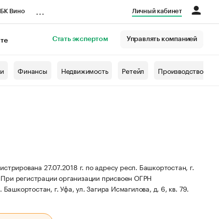
...
БК Вино
Личный кабинет
Стать экспертом
Управлять компанией
кте
азета
жи
Финансы
Недвижимость
Ретейл
Производство
ована 27.07.2018 г. по адресу респ. Башкортостан, г.
.
При регистрации организации присвоен ОГРН
Башкортостан, г. Уфа, ул. Загира Исмагилова, д. 6, кв. 79.