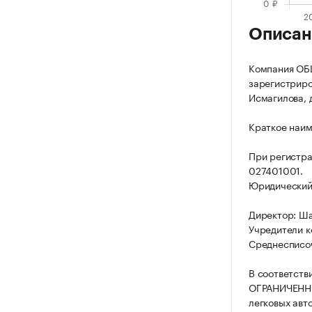
Описан
Компания О
зарегистриров
Исмагилова, д.
Краткое наи
При регистр
027401001.
Юридический а
Директор: Ша
Учредители к
Среднесписоч
В соответств
ОГРАНИЧЕННО
легковых авт