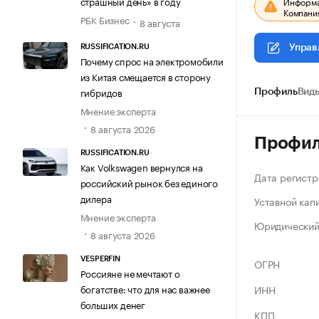
страшный день» в году
Информац
Компания
РБК Бизнес
8 августа
RUSSIFICATION.RU
Управ
Почему спрос на электромобили
из Китая смещается в сторону
гибридов
Профиль
Виды
Мнение эксперта
8 августа 2026
Профи
RUSSIFICATION.RU
Как Volkswagen вернулся на
Дата регистр
российский рынок без единого
дилера
Уставной кап
Мнение эксперта
Юридический
8 августа 2026
VESPERFIN
ОГРН
Россияне не мечтают о
ИНН
богатстве: что для нас важнее
больших денег
КПП