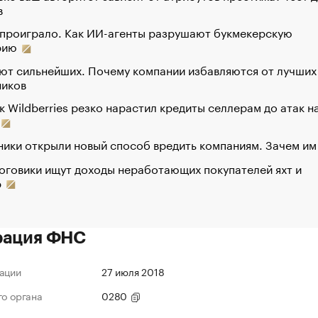
в
 проиграло. Как ИИ-агенты разрушают букмекерскую
рию
ют сильнейших. Почему компании избавляются от лучших
ников
к Wildberries резко нарастил кредиты селлерам до атак н
ики открыли новый способ вредить компаниям. Зачем им
оговики ищут доходы неработающих покупателей яхт и
р
рация ФНС
ации
27 июля 2018
го органа
0280