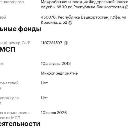
 налогового
Межрайонная инспекция Федеральной налог
службы № 39 по Республике Башкортостан
вой
450076, Республика Башкортостан, г.Уфа, ул
Красина, д.52
ьные фонды
нный номер СФР
1107231597
 МСП
ния
10 августа 2018
Микропредприятие
лучателей
Нет
и
держку за
Нет
д
его изменения в
10 июля 2026
ъектов МСП
еятельности