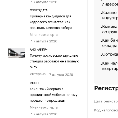
7 августа 2026
лидеро
Казино
СПЕКТРДАТА
Проверка кандидатов для
индуст
кадрового агентства: как
Выжива
повысить качество отбора
сотруд
Мнение эксперта
Как бан
7 августа 2026
склады
АНО «АИПР»
Сотрудн
Почему московские зарядные
станции работают не в полную
Как нал
силу
кварти
Интервью
7 августа 2026
RICCHE
Регист
Клиентский сервис в
премиальной мебели: почему
продают не продавцы
Дата регистр
Мнение эксперта
Код налогово
7 августа 2026