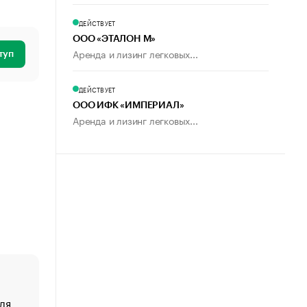
ДЕЙСТВУЕТ
ООО «ЭТАЛОН М»
Аренда и лизинг легковых...
туп
ДЕЙСТВУЕТ
ООО ИФК «ИМПЕРИАЛ»
Аренда и лизинг легковых...
ля
«От спорта тело стареет иначе». Как живет глава ко