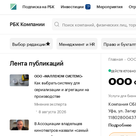
Подписка на РБК
Инвестиции
Мероприятия
Отр
Спорт
Школа управления РБК
РБК Образование
РБ
РБК Компании
Город
Стиль
Крипто
РБК Бизнес-среда
Дискусси
Выбор редакции
Менеджмент и HR
Право и бухгал
Спецпроекты СПб
Конференции СПб
Спецпроекты
Главная
ООО
Технологии и медиа
Финансы
Рынок наличной валют
Лента публикаций
ДЕЙСТВУЕТ
ОБНОВ
ООО «МАЛЛЕНОМ СИСТЕМС»
ООО 
Как выбрать систему для
сериализации и агрегации на
Услуги для бизн
производстве
Компания ОБ
Мнение эксперта
Уфа, ул. Заги
8 августа 2026
11802800437
В Ассоциации владельцев
Подробнее
кинотеатров назвали «самый