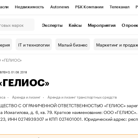
асли
Недвижимость
Autonews
РБК Компании
Телеканал
Р
К Курсы
РБК Life
Тренды
Визионеры
Национальные проекты
Эксперты
Кейсы
Мероприятия
О прое
онный клуб
Исследования
Кредитные рейтинги
Франшизы
Г
терия
IT и технологии
Малый бизнес
Маркетинг и прода
Проверка контрагентов
Политика
Экономика
Бизнес
 «ГЕЛИОС»
ы
ЛЕНО, 01.08.2018
«ГЕЛИОС»
еса
Аренда и лизинг
Аренда и лизинг транспортных средств
ЩЕСТВО С ОГРАНИЧЕННОЙ ОТВЕТСТВЕННОСТЬЮ «ГЕЛИОС» зарегистрир
ра Исмагилова, д. 6, кв. 79.
Краткое наименование: ООО «ГЕЛИОС»
23, ИНН 0274939307 и КПП 027401001.
Юридический адрес: респ. 