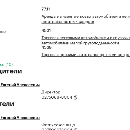
77.11
Аренда и лизинг легковых автомобилей и лег
автотранспортных средств
ные
45.11
Торговля легковыми автомобилями и грузовы
автомобилями малой грузоподъемности
45.19
Торговля прочими автотранспортными средс
се (10)
дители
Евгений Алексеевич
Директор
027506678004
тели
Евгений Алексеевич
Физическое лицо
027506678004