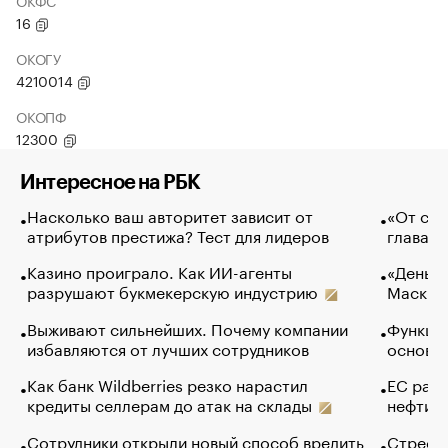
ОКФС
16
ОКОГУ
4210014
ОКОПФ
12300
Интересное на РБК
Насколько ваш авторитет зависит от
«От спо
атрибутов престижа? Тест для лидеров
глава к
Казино проиграло. Как ИИ-агенты
«Деньги
разрушают букмекерскую индустрию
Маск в 
Выживают сильнейших. Почему компании
Функции
избавляются от лучших сотрудников
основ э
Как банк Wildberries резко нарастил
ЕС раз
кредиты селлерам до атак на склады
нефти —
Сотрудники открыли новый способ вредить
Стресс 