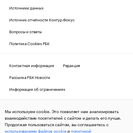
Источники данных
Источник отчетности Контур.Фокус
Вопросы и ответы
Политика Cookies РБК
Контактная информация
Редакция
Рассылка РБК Новости
Информация об ограничениях
Правовая информация
О соблюдении авторских прав
Мы используем cookie. Это позволяет нам анализировать
© АО «РОСБИЗНЕСКОНСАЛТИНГ»,
1995–2026.
Сообщения
и материалы информационного агентства «РБК»
взаимодействие посетителей с сайтом и делать его лучше.
(зарегистрировано Федеральной службой по надзору в сфере
Продолжая пользоваться сайтом, вы соглашаетесь с
связи, информационных технологий и массовых
использованием файлов cookie
и
политикой
коммуникаций (Роскомнадзор) 09.12.2015 за номером ИА