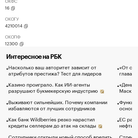
ОКФС
16
ОКОГУ
4210014
ОКОПФ
12300
Интересное на РБК
Насколько ваш авторитет зависит от
«От спо
атрибутов престижа? Тест для лидеров
глава к
Казино проиграло. Как ИИ-агенты
«Деньги
разрушают букмекерскую индустрию
Маск в 
Выживают сильнейших. Почему компании
Функции
избавляются от лучших сотрудников
основ э
Как банк Wildberries резко нарастил
ЕС раз
кредиты селлерам до атак на склады
нефти —
Сотрудники открыли новый способ вредить
Стресс 