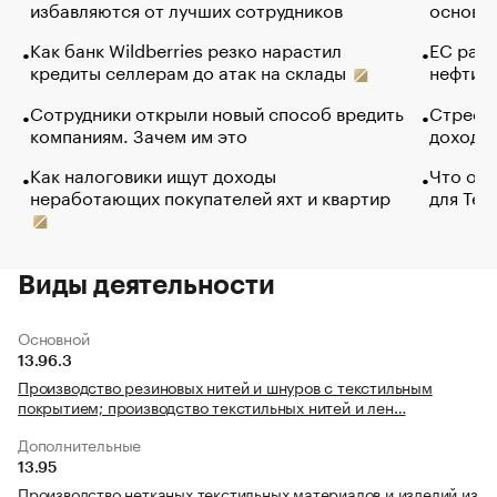
избавляются от лучших сотрудников
основ э
Как банк Wildberries резко нарастил
ЕС раз
кредиты селлерам до атак на склады
нефти —
Сотрудники открыли новый способ вредить
Стресс 
компаниям. Зачем им это
доходов
Как налоговики ищут доходы
Что обв
неработающих покупателей яхт и квартир
для Tel
Виды деятельности
Основной
13.96.3
Производство резиновых нитей и шнуров с текстильным
покрытием; производство текстильных нитей и лен…
Дополнительные
13.95
Производство нетканых текстильных материалов и изделий из