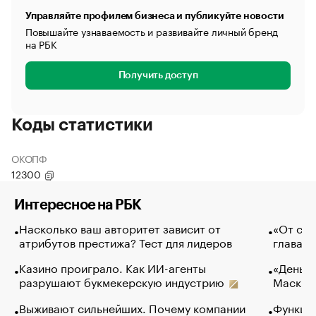
Управляйте профилем бизнеса и публикуйте новости
Повышайте узнаваемость и развивайте личный бренд
на РБК
Получить доступ
Коды статистики
ОКОПФ
12300
Интересное на РБК
Насколько ваш авторитет зависит от
«От спо
атрибутов престижа? Тест для лидеров
глава к
Казино проиграло. Как ИИ-агенты
«Деньги
разрушают букмекерскую индустрию
Маск в 
Выживают сильнейших. Почему компании
Функции