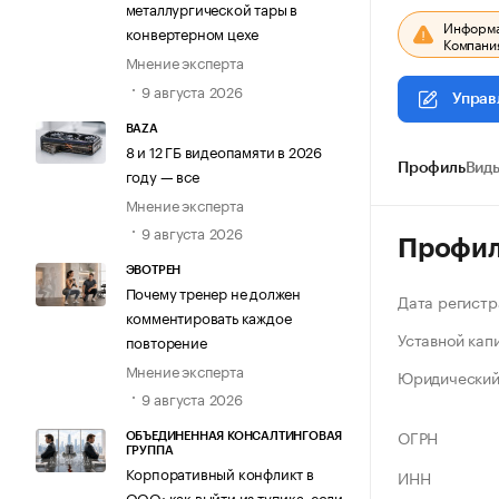
металлургической тары в
Информац
конвертерном цехе
Компания
Мнение эксперта
9 августа 2026
Управ
BAZA
8 и 12 ГБ видеопамяти в 2026
Профиль
Виды
году — все
Мнение эксперта
9 августа 2026
Профи
ЭВОТРЕН
Почему тренер не должен
Дата регистр
комментировать каждое
Уставной кап
повторение
Мнение эксперта
Юридический
9 августа 2026
ОГРН
ОБЪЕДИНЕННАЯ КОНСАЛТИНГОВАЯ
ГРУППА
Корпоративный конфликт в
ИНН
ООО: как выйти из тупика, если