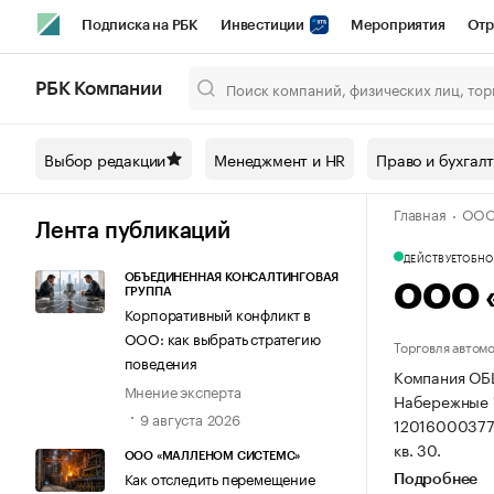
Подписка на РБК
Инвестиции
Мероприятия
Отр
Спорт
Школа управления РБК
РБК Образование
РБ
РБК Компании
Город
Стиль
Крипто
РБК Бизнес-среда
Дискусси
Выбор редакции
Менеджмент и HR
Право и бухгал
Спецпроекты СПб
Конференции СПб
Спецпроекты
Главная
ООО
Технологии и медиа
Финансы
Рынок наличной валют
Лента публикаций
ДЕЙСТВУЕТ
ОБНОВ
ОБЪЕДИНЕННАЯ КОНСАЛТИНГОВАЯ
ООО 
ГРУППА
Корпоративный конфликт в
ООО: как выбрать стратегию
Торговля автом
поведения
Компания ОБ
Мнение эксперта
Набережные Ч
9 августа 2026
12016000377
кв. 30.
ООО «МАЛЛЕНОМ СИСТЕМС»
Как отследить перемещение
Подробнее