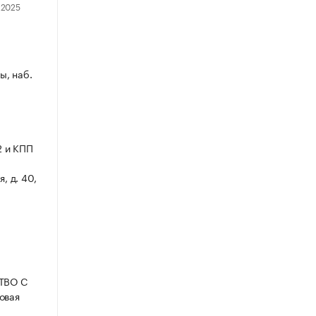
ы, наб.
2 и КПП
, д. 40,
СТВО С
овая