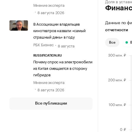
Доля в устав
Мнение эксперта
Финан
8 августа 2026
Данные по фи
В Ассоциации владельцев
кинотеатров назвали «самый
отчетности
страшный день» в году
Все
РБК Бизнес
8 августа
RUSSIFICATION.RU
Почему спрос на электромобили
из Китая смещается в сторону
гибридов
Мнение эксперта
8 августа 2026
Все публикации