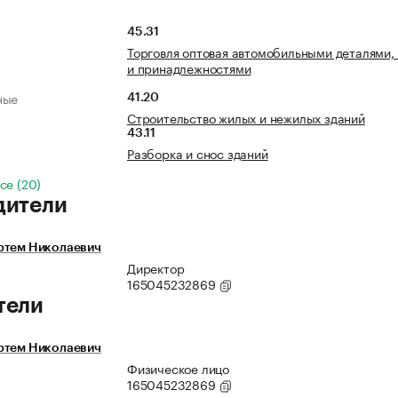
45.31
Торговля оптовая автомобильными деталями,
и принадлежностями
ные
41.20
Строительство жилых и нежилых зданий
43.11
Разборка и снос зданий
се (20)
дители
ртем Николаевич
Директор
165045232869
тели
ртем Николаевич
Физическое лицо
165045232869