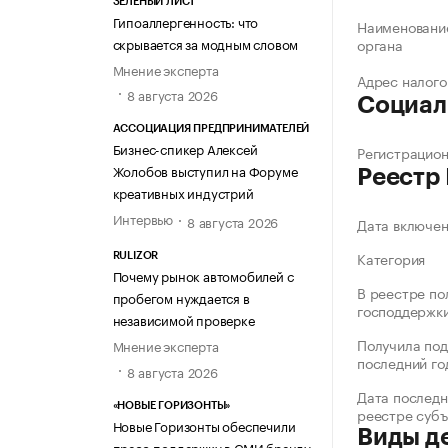
ЗЕЛЁНЫЙ ЛИСТ
Гипоаллергенность: что
Наименование
скрывается за модным словом
органа
Мнение эксперта
Адрес налого
8 августа 2026
Социал
АССОЦИАЦИЯ ПРЕДПРИНИМАТЕЛЕЙ
Бизнес-спикер Алексей
Регистрацио
Жолобов выступил на Форуме
Реестр
креативных индустрий
Интервью
8 августа 2026
Дата включе
Категория
RULIZOR
Почему рынок автомобилей с
В реестре по
пробегом нуждается в
господдержк
независимой проверке
Получила под
Мнение эксперта
последний го
8 августа 2026
Дата последн
«НОВЫЕ ГОРИЗОНТЫ»
реестре суб
Новые Горизонты обеспечили
Виды д
пресс-поддержку в СМИ бренду