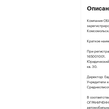
Описан
Компания О
зарегистриро
Комсомольская
Краткое наи
При регистр
165001001.
Юридический 
кв. 30.
Директор: Ев
Учредители к
Среднесписоч
В соответств
ОГРАНИЧЕННО
автомобильны