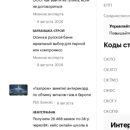
КПП
не договориться
Мнение эксперта
Среднесписо
9 августа 2026
Управляйт
БАРАБАШКА-СТРОЙ
Повышайте
Осина в русской бане:
идеальный выбор для парной
Коды с
или компромисс
Мнение эксперта
ОКПО
9 августа 2026
ОКАТО
ОКТМО
«Газпром» заметил антирекорд
ОКФС
по объему запасов газа в Европе
ОКОГУ
РБК Бизнес
8 августа
ОКОПФ
НЕФТЕТРАФИК
Получили 26 468 заявок по 38 р
Интер
через ВК: кейс онлайн-школы в