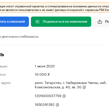
ия носит справочный характер и сгенерирована на основании данных из откр
 не является пользователем и не имеет деловых отношений с сервисом РБК Ко
Подписаться на изменения
П
лять компанией
 деятельности
Финансы
ль
ации
1 июня 2020
итал
10 000 ₽
 адрес
респ. Татарстан, г. Набережные Челны, наб.
Комсомольская, д. 40, кв. 30
1201600037759
1650391392