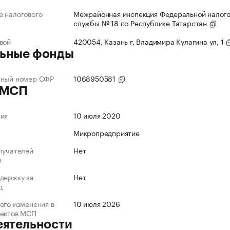
 налогового
Межрайонная инспекция Федеральной налог
службы № 18 по Республике Татарстан
вой
420054, Казань г, Владимира Кулагина ул, 1
ьные фонды
нный номер СФР
1068950581
 МСП
ния
10 июля 2020
Микропредприятие
лучателей
Нет
и
держку за
Нет
д
его изменения в
10 июля 2026
ъектов МСП
еятельности