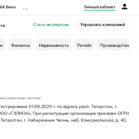
...
БК Вино
Личный кабинет
Стать экспертом
Управлять компанией
кте
азета
жи
Финансы
Недвижимость
Ретейл
Производство
овля запасными частями
рована 01.06.2020 г. по адресу респ. Татарстан, г.
 ООО «ГЭЛИОН».
При регистрации организации присвоен ОГРН
Татарстан, г. Набережные Челны, наб. Комсомольская, д. 40,