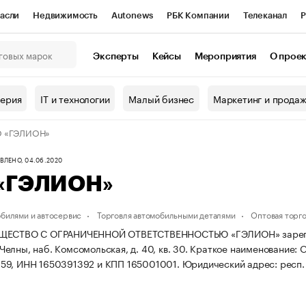
асли
Недвижимость
Autonews
РБК Компании
Телеканал
Р
К Курсы
РБК Life
Тренды
Визионеры
Национальные проекты
Эксперты
Кейсы
Мероприятия
О прое
онный клуб
Исследования
Кредитные рейтинги
Франшизы
Г
терия
IT и технологии
Малый бизнес
Маркетинг и прода
Проверка контрагентов
Политика
Экономика
Бизнес
 «ГЭЛИОН»
ы
ЛЕНО, 04.06.2020
«ГЭЛИОН»
обилями и автосервис
Торговля автомобильными деталями
Оптовая торг
ЩЕСТВО С ОГРАНИЧЕННОЙ ОТВЕТСТВЕННОСТЬЮ «ГЭЛИОН» зарегистри
елны, наб. Комсомольская, д. 40, кв. 30.
Краткое наименование:
59, ИНН 1650391392 и КПП 165001001.
Юридический адрес: респ. 