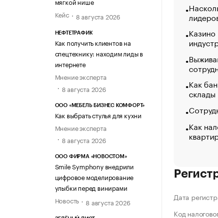
мягкой нише
Насколь
Кейс
лидеро
8 августа 2026
Казино
НЕФТЕТРАФИК
индуст
Как получить клиентов на
спецтехнику: находим лиды в
Выжива
интернете
сотруд
Мнение эксперта
Как бан
8 августа 2026
склады
ООО «МЕБЕЛЬ БИЗНЕС КОМФОРТ»
Сотрудн
Как выбрать стулья для кухни
Как нал
Мнение эксперта
кварти
8 августа 2026
ООО ФИРМА «НОВОСТОМ»
Smile Symphony внедрили
Регист
цифровое моделирование
улыбки перед винирами
Дата регистр
Новость
8 августа 2026
Код налогово