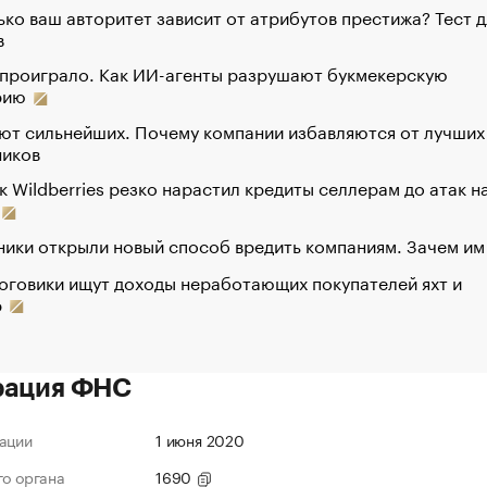
ко ваш авторитет зависит от атрибутов престижа? Тест д
в
 проиграло. Как ИИ-агенты разрушают букмекерскую
рию
ют сильнейших. Почему компании избавляются от лучших
ников
к Wildberries резко нарастил кредиты селлерам до атак н
ики открыли новый способ вредить компаниям. Зачем им
оговики ищут доходы неработающих покупателей яхт и
р
рация ФНС
ации
1 июня 2020
го органа
1690