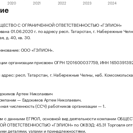
ие
БЩЕСТВО С ОГРАНИЧЕННОЙ ОТВЕТСТВЕННОСТЬЮ «ГЭЛИОН»
вана 01.06.2020 г. по адресу респ. Татарстан, г. Набережные Челн
, д. 40, кв. 30.
менование: ООО «ГЭЛИОН».
ации организации присвоен ОГРН 1201600037759, ИНН 165039139
адрес: респ. Татарстан, г. Набережные Челны, наб. Комсомольская
докимов Артем Николаевич
омпании — Евдокимов Артем Николаевич.
ная численность (ССЧ) работников организации — 1.
ии с данными ЕГРЮЛ, основной вид деятельности компании ОБЩЕ
Й ОТВЕТСТВЕННОСТЬЮ «ГЭЛИОН» по ОКВЭД: 45.31 Торговля опт
ми деталями, узлами и принадлежностями.