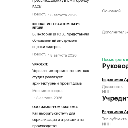
БАСК
Основной
Новость
8 августа 2026
КОНСАЛТИНГОВАЯ КОМПАНИЯ
BITOBE
Дополнитель
В Лектории BITOBE представили
обновленный инструмент
оценки лидеров
Новость
8 августа 2026
Посмотреть в
Руково
VPROEKTE
Управление строительством: как
студия реализует
Евдокимов А
архитектурный проект дома
Должность
Мнение эксперта
ИНН
8 августа 2026
Учреди
ООО «МАЛЛЕНОМ СИСТЕМС»
Как выбрать систему для
Евдокимов А
Тип субъекта
сериализации и агрегации на
ИНН
производстве