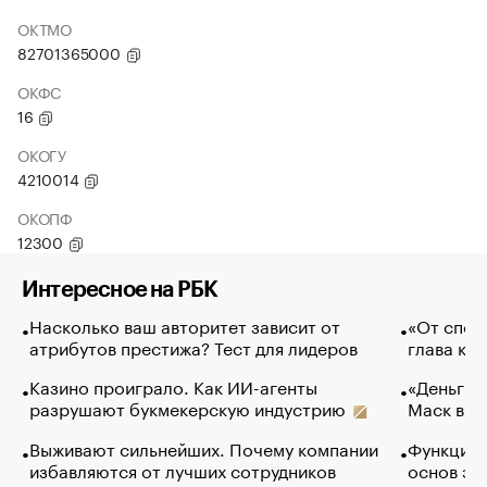
ОКТМО
82701365000
ОКФС
16
ОКОГУ
4210014
ОКОПФ
12300
Интересное на РБК
Насколько ваш авторитет зависит от
«От спор
атрибутов престижа? Тест для лидеров
глава ко
Казино проиграло. Как ИИ-агенты
«Деньги б
разрушают букмекерскую индустрию
Маск в и
Выживают сильнейших. Почему компании
Функции 
избавляются от лучших сотрудников
основ эф