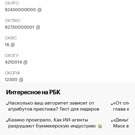
ОКАТО
92430000000
ОКТМО
92730000001
ОКФС
16
ОКОГУ
4210014
ОКОПФ
12300
Интересное на РБК
Насколько ваш авторитет зависит от
«От спор
атрибутов престижа? Тест для лидеров
глава ко
Казино проиграло. Как ИИ-агенты
«Деньги б
разрушают букмекерскую индустрию
Маск в и