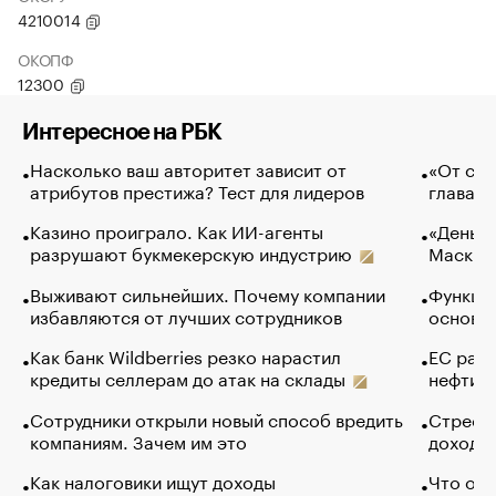
4210014
ОКОПФ
12300
Интересное на РБК
Насколько ваш авторитет зависит от
«От спо
атрибутов престижа? Тест для лидеров
глава к
Казино проиграло. Как ИИ-агенты
«Деньги
разрушают букмекерскую индустрию
Маск в 
Выживают сильнейших. Почему компании
Функции
избавляются от лучших сотрудников
основ э
Как банк Wildberries резко нарастил
ЕС раз
кредиты селлерам до атак на склады
нефти —
Сотрудники открыли новый способ вредить
Стресс 
компаниям. Зачем им это
доходов
Как налоговики ищут доходы
Что обв