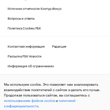
Источник отчетности Контур.Фокус
Вопросы и ответы
Политика Cookies РБК
Контактная информация
Редакция
Рассылка РБК Новости
Информация об ограничениях
Правовая информация
О соблюдении авторских прав
Мы используем cookie. Это позволяет нам анализировать
© АО «РОСБИЗНЕСКОНСАЛТИНГ»,
1995–2026.
Сообщения
и материалы информационного агентства «РБК»
взаимодействие посетителей с сайтом и делать его лучше.
(зарегистрировано Федеральной службой по надзору в сфере
Продолжая пользоваться сайтом, вы соглашаетесь с
связи, информационных технологий и массовых
использованием файлов cookie
и
политикой
коммуникаций (Роскомнадзор) 09.12.2015 за номером ИА
№ФС77-63848) сопровождаются пометкой «РБК». Отдельные
конфиденциальности
.
публикации могут содержать информацию,