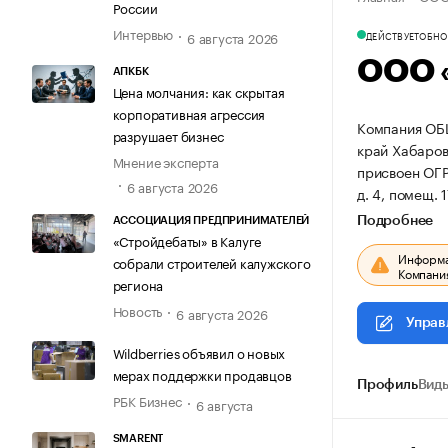
России
Интервью
6 августа 2026
ДЕЙСТВУЕТ
ОБНОВ
ООО 
АПКБК
Цена молчания: как скрытая
корпоративная агрессия
Компания ОБ
разрушает бизнес
край Хабаровс
Мнение эксперта
присвоен ОГ
6 августа 2026
д. 4, помещ. 1
Подробнее
АССОЦИАЦИЯ ПРЕДПРИНИМАТЕЛЕЙ
«Стройдебаты» в Калуге
Информац
собрали строителей калужского
Компания
региона
Новость
6 августа 2026
Управ
Wildberries объявил о новых
мерах поддержки продавцов
Профиль
Виды
РБК Бизнес
6 августа
SMARENT