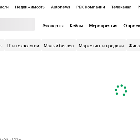
асли
Недвижимость
Autonews
РБК Компании
Телеканал
Р
К Курсы
РБК Life
Тренды
Визионеры
Национальные проекты
Эксперты
Кейсы
Мероприятия
О прое
уб
Исследования
Кредитные рейтинги
Франшизы
Газета
ия
IT и технологии
Малый бизнес
Маркетинг и продажи
Фина
Проверка контрагентов
Политика
Экономика
Бизнес
ы
 «УК «СК+»