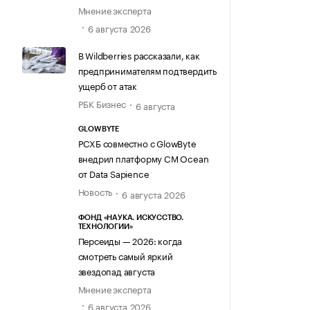
Мнение эксперта
6 августа 2026
В Wildberries рассказали, как
предпринимателям подтвердить
ущерб от атак
РБК Бизнес
6 августа
GLOWBYTE
РСХБ совместно с GlowByte
внедрил платформу CM Ocean
от Data Sapience
Новость
6 августа 2026
ФОНД «НАУКА. ИСКУССТВО.
ТЕХНОЛОГИИ»
Персеиды — 2026: когда
смотреть самый яркий
звездопад августа
Мнение эксперта
6 августа 2026