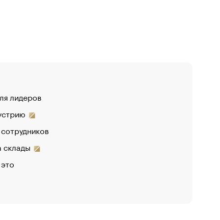
для лидеров
дустрию
 сотрудников
на склады
 это