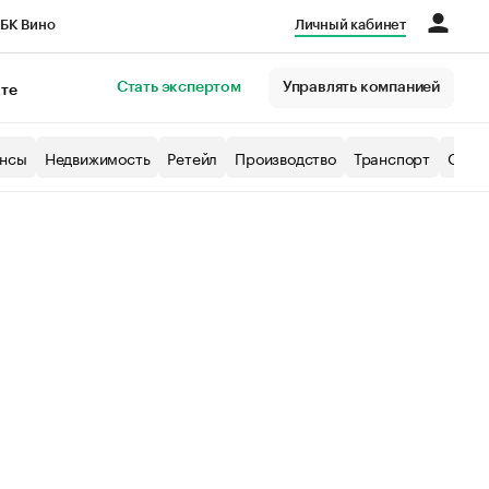
БК Вино
Личный кабинет
Город
Стать экспертом
Управлять компанией
кте
нсы
Недвижимость
Ретейл
Производство
Транспорт
Образ