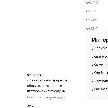
ОКТМО
ОКФС
ОКОГУ
ОКОПФ
Интер
Насколь
Казино
Выжива
Как бан
ФИЛОСОФТ
Сотрудн
«Философт» интегрировал
оборудование BAS-IP с
Как нал
платформой «Мажордом»
Новость
6 августа 2026
ЭМЦТ