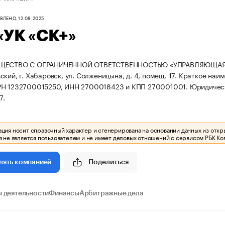
ЛЕНО, 12.08.2025
«УК «СК+»
ЩЕСТВО С ОГРАНИЧЕННОЙ ОТВЕТСТВЕННОСТЬЮ «УПРАВЛЯЮЩАЯ КОМ
кий, г. Хабаровск, ул. Солженицына, д. 4, помещ. 17.
Краткое наим
РН 1232700015250, ИНН 2700018423 и КПП 270001001.
Юридическ
7.
ия носит справочный характер и сгенерирована на основании данных из откр
 не является пользователем и не имеет деловых отношений с сервисом РБК Ко
Поделиться
лять компанией
 деятельности
Финансы
Арбитражные дела