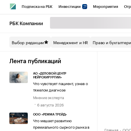
Подписка на РБК
Инвестиции
Мероприятия
Отр
Спорт
Школа управления РБК
РБК Образование
РБ
РБК Компании
Стиль
Крипто
РБК Бизнес-среда
Дискуссионный кл
Выбор редакции
Менеджмент и HR
Право и бухгалтер
Спецпроекты СПб
Конференции СПб
Спецпроекты
Технологии и медиа
Финансы
Рынок наличной валют
Лента публикаций
АО «ДЕЛОВОЙ ЦЕНТР
НЕЙРОХИРУРГИИ»
Что чувствует пациент, узнав о
тяжелом диагнозе
Мнение эксперта
6 августа 2026
ООО «РЕММА ТРЕЙД»
Что мешает развитию
премиального сырного рынка в
Главная
ООО