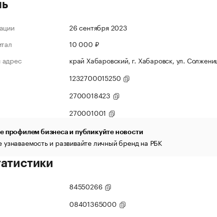
ль
ации
26 сентября 2023
итал
10 000 ₽
 адрес
край Хабаровский, г. Хабаровск, ул. Солжени
1232700015250
2700018423
270001001
е профилем бизнеса и публикуйте новости
 узнаваемость и развивайте личный бренд на РБК
татистики
84550266
08401365000