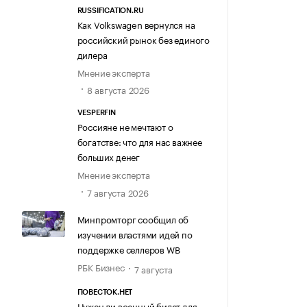
RUSSIFICATION.RU
Как Volkswagen вернулся на
российский рынок без единого
дилера
Мнение эксперта
8 августа 2026
VESPERFIN
Россияне не мечтают о
богатстве: что для нас важнее
больших денег
Мнение эксперта
7 августа 2026
Минпромторг сообщил об
изучении властями идей по
поддержке селлеров WB
РБК Бизнес
7 августа
ПОВЕСТОК.НЕТ
Нужен ли военный билет для