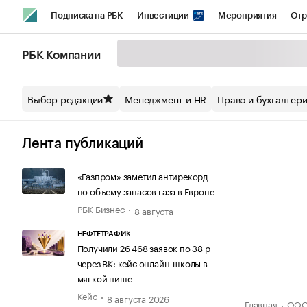
Подписка на РБК
Инвестиции
Мероприятия
Отр
Спорт
Школа управления РБК
РБК Образование
РБ
РБК Компании
Стиль
Крипто
РБК Бизнес-среда
Дискуссионный кл
Выбор редакции
Менеджмент и HR
Право и бухгалтер
Спецпроекты СПб
Конференции СПб
Спецпроекты
Технологии и медиа
Финансы
Рынок наличной валют
Лента публикаций
«Газпром» заметил антирекорд
по объему запасов газа в Европе
РБК Бизнес
8 августа
НЕФТЕТРАФИК
Получили 26 468 заявок по 38 р
через ВК: кейс онлайн-школы в
мягкой нише
Кейс
8 августа 2026
Главная
ООО