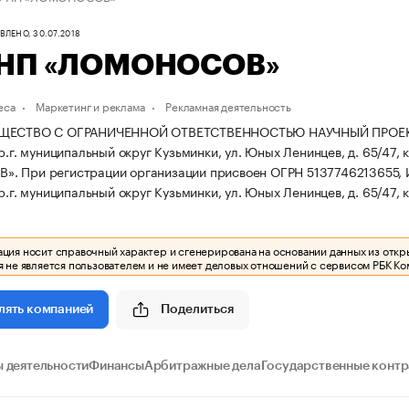
ЛЕНО, 30.07.2018
НП «ЛОМОНОСОВ»
еса
Маркетинг и реклама
Рекламная деятельность
ЩЕСТВО С ОГРАНИЧЕННОЙ ОТВЕТСТВЕННОСТЬЮ НАУЧНЫЙ ПРОЕКТ «Л
р.г. муниципальный округ Кузьминки, ул. Юных Ленинцев, д. 65/47, к
В».
При регистрации организации присвоен ОГРН 5137746213655, 
р.г. муниципальный округ Кузьминки, ул. Юных Ленинцев, д. 65/47, к
ия носит справочный характер и сгенерирована на основании данных из откр
 не является пользователем и не имеет деловых отношений с сервисом РБК Ко
Поделиться
лять компанией
 деятельности
Финансы
Арбитражные дела
Государственные конт