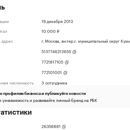
ль
ации
19 декабря 2013
итал
10 000 ₽
 адрес
г. Москва, вн.тер.г. муниципальный округ Кузь
5137746213655
7721817105
772101001
чная численность
3 сотрудника
е профилем бизнеса и публикуйте новости
 узнаваемость и развивайте личный бренд на РБК
татистики
26356881