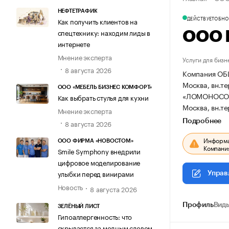
НЕФТЕТРАФИК
ДЕЙСТВУЕТ
ОБНОВ
Как получить клиентов на
спецтехнику: находим лиды в
ООО 
интернете
Мнение эксперта
Услуги для бизн
8 августа 2026
Компания ОБ
Москва, вн.те
ООО «МЕБЕЛЬ БИЗНЕС КОМФОРТ»
«ЛОМОНОСО
Как выбрать стулья для кухни
Москва, вн.те
Мнение эксперта
Подробнее
8 августа 2026
Информац
ООО ФИРМА «НОВОСТОМ»
Компания
Smile Symphony внедрили
цифровое моделирование
улыбки перед винирами
Управ
Новость
8 августа 2026
Профиль
Виды
ЗЕЛЁНЫЙ ЛИСТ
Гипоаллергенность: что
скрывается за модным словом