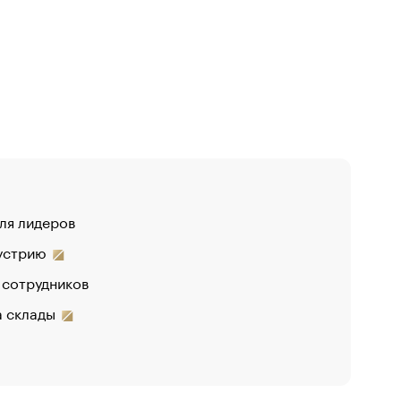
для лидеров
дустрию
 сотрудников
на склады