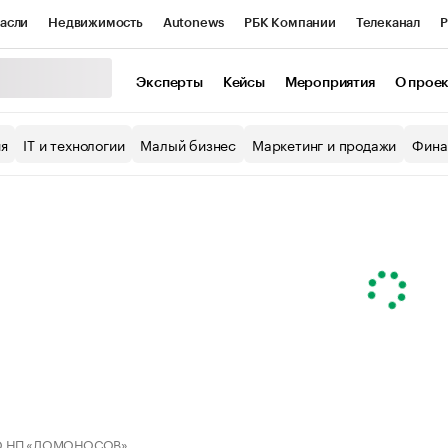
асли
Недвижимость
Autonews
РБК Компании
Телеканал
Р
К Курсы
РБК Life
Тренды
Визионеры
Национальные проекты
Эксперты
Кейсы
Мероприятия
О прое
уб
Исследования
Кредитные рейтинги
Франшизы
Газета
ия
IT и технологии
Малый бизнес
Маркетинг и продажи
Фина
Проверка контрагентов
Политика
Экономика
Бизнес
ы
 НП «ЛОМОНОСОВ»