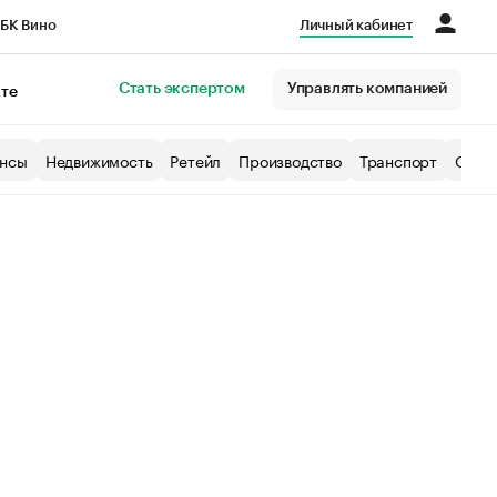
БК Вино
Личный кабинет
Город
Стать экспертом
Управлять компанией
кте
нсы
Недвижимость
Ретейл
Производство
Транспорт
Образ