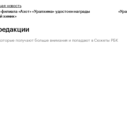
щая
новость
 филиала «Азот» «Уралхима» удостоен награды
«Ура
й химик»
редакции
которые получают больше внимания и попадают в Сюжеты РБК