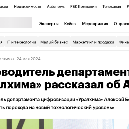
асли
Недвижимость
Autonews
РБК Компании
Телеканал
Р
К Курсы
РБК Life
Тренды
Визионеры
Национальные проекты
Эксперты
Кейсы
Мероприятия
О прое
уб
Исследования
Кредитные рейтинги
Франшизы
Газета
ия
IT и технологии
Малый бизнес
Маркетинг и продажи
Фина
Проверка контрагентов
Политика
Экономика
Бизнес
алхим»
24 мая 2024
ы
оводитель департамен
лхима» рассказал об 
ль департамента цифровизации «Уралхима» Алексей Б
ь перехода на новый технологический уровень»