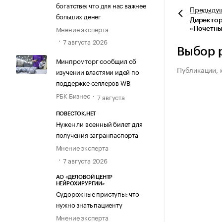
богатстве: что для нас важнее
Предыду
больших денег
Директор
Мнение эксперта
«Почетны
7 августа 2026
Выбор 
Минпромторг сообщил об
Публикации, 
изучении властями идей по
поддержке селлеров WB
РБК Бизнес
7 августа
ПОВЕСТОК.НЕТ
Нужен ли военный билет для
получения загранпаспорта
Мнение эксперта
7 августа 2026
АО «ДЕЛОВОЙ ЦЕНТР
НЕЙРОХИРУРГИИ»
Судорожные приступы: что
нужно знать пациенту
Мнение эксперта