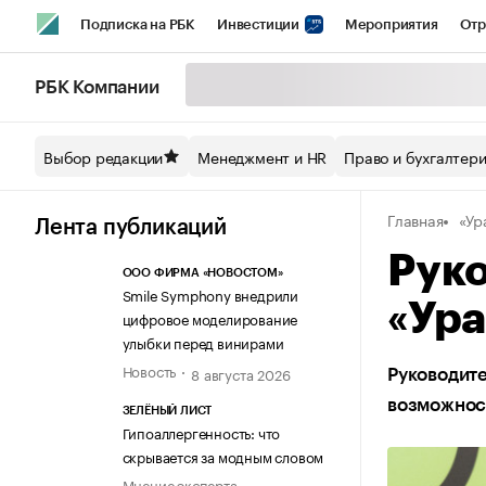
Подписка на РБК
Инвестиции
Мероприятия
Отр
Спорт
Школа управления РБК
РБК Образование
РБ
РБК Компании
Стиль
Крипто
РБК Бизнес-среда
Дискуссионный кл
Выбор редакции
Менеджмент и HR
Право и бухгалтер
Спецпроекты СПб
Конференции СПб
Спецпроекты
Главная
«Ур
Технологии и медиа
Финансы
Рынок наличной валют
Лента публикаций
Рук
ООО ФИРМА «НОВОСТОМ»
Smile Symphony внедрили
«Ура
цифровое моделирование
улыбки перед винирами
Новость
8 августа 2026
Руководите
возможност
ЗЕЛЁНЫЙ ЛИСТ
Гипоаллергенность: что
скрывается за модным словом
Мнение эксперта