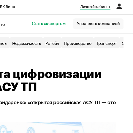
БК Вино
Личный кабинет
Город
Стать экспертом
Управлять компанией
кте
нсы
Недвижимость
Ретейл
Производство
Транспорт
Образ
та цифровизации
АСУ ТП
ондаренко: «открытая российская АСУ ТП — это