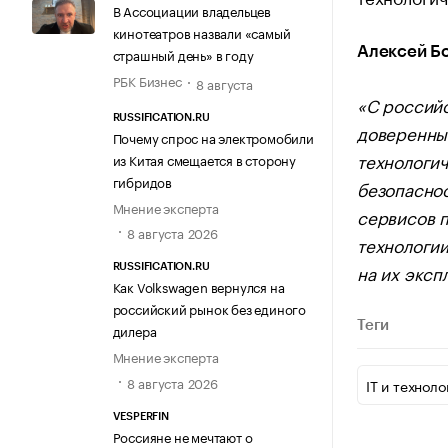
В Ассоциации владельцев
кинотеатров назвали «самый
Алексей Бо
страшный день» в году
РБК Бизнес
8 августа
«С россий
RUSSIFICATION.RU
доверенны
Почему спрос на электромобили
технологич
из Китая смещается в сторону
гибридов
безопаснос
Мнение эксперта
сервисов 
8 августа 2026
технологи
на их эксп
RUSSIFICATION.RU
Как Volkswagen вернулся на
российский рынок без единого
Теги
дилера
Мнение эксперта
8 августа 2026
IT и техноло
VESPERFIN
Россияне не мечтают о