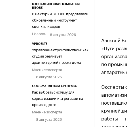
КОНСАЛТИНГОВАЯ КОМПАНИЯ
BITOBE
В Лектории BITOBE представили
обновленный инструмент
оценки лидеров
Новость
8 августа 2026
Алексей Бо
VPROEKTE
«Пути раз
Управление строительством: как
организов
студия реализует
архитектурный проект дома
по промыш
Мнение эксперта
аппаратны
8 августа 2026
Эксперты 
ООО «МАЛЛЕНОМ СИСТЕМС»
Как выбрать систему для
автоматизи
сериализации и агрегации на
поставщико
производстве
крупнейши
Мнение эксперта
работы — н
8 августа 2026
технологич