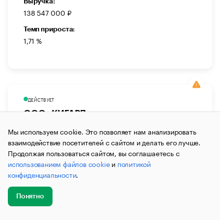
Выручка:
138 547 000 ₽
Темп прироста:
1,71 %
ДЕЙСТВУЕТ
ООО «КИГАРД»
ОБЩЕСТВО С ОГРАНИЧЕННОЙ
Мы используем cookie. Это позволяет нам анализировать
ОТВЕТСТВЕННОСТЬЮ «КИГАРД»
взаимодействие посетителей с сайтом и делать его лучше.
Продолжая пользоваться сайтом, вы соглашаетесь с
Производство
Производство электроники
использованием файлов cookie
и
политикой
Производство средств связи
конфиденциальности
.
Генеральный Директор:
Лялин Максим Михайлович
Понятно
Юридический адрес:
Добавить
Главное
Эксперты
Кейсы
Мероприятия
новость