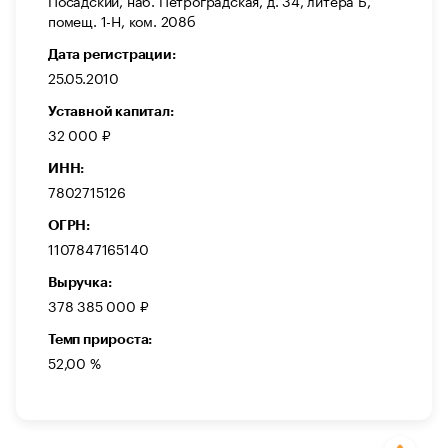
Посадский, наб. Петроградская, д. 34, литера Б,
помещ. 1-Н, ком. 208б
Дата регистрации:
25.05.2010
Уставной капитал:
32 000 ₽
ИНН:
7802715126
ОГРН:
1107847165140
Выручка:
378 385 000 ₽
Темп прироста:
52,00 %