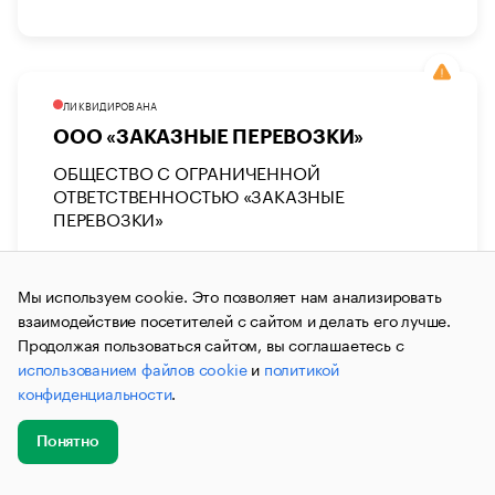
ЛИКВИДИРОВАНА
ООО «ЗАКАЗНЫЕ ПЕРЕВОЗКИ»
ОБЩЕСТВО С ОГРАНИЧЕННОЙ
ОТВЕТСТВЕННОСТЬЮ «ЗАКАЗНЫЕ
ПЕРЕВОЗКИ»
Перевозка пассажиров и грузов
Наземный транспорт
Общественный транспорт
Мы используем cookie. Это позволяет нам анализировать
Ликвидатор:
взаимодействие посетителей с сайтом и делать его лучше.
Меркурьева Анна Станиславовна
Продолжая пользоваться сайтом, вы соглашаетесь с
использованием файлов cookie
и
политикой
Юридический адрес:
конфиденциальности
.
665806, Иркутская обл, г Ангарск, кв-л 120, стр 12/1,
офис 8
Понятно
Дата регистрации:
Добавить
Главное
Эксперты
Кейсы
Мероприятия
22.03.2019
новость