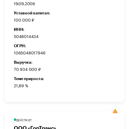
19.09.2006
Уставной капитал:
100 000 ₽
ИНН:
5048014434
ОГРН:
1065048017946
Выручка:
70 934 000 ₽
Темп прироста:
21,89 %
ДЕЙСТВУЕТ
ООО «ГорТранс»