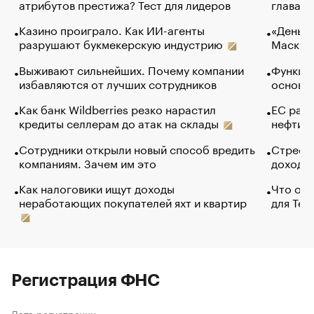
атрибутов престижа? Тест для лидеров
глава к
Казино проиграло. Как ИИ-агенты
«Деньги
разрушают букмекерскую индустрию
Маск в 
Выживают сильнейших. Почему компании
Функции
избавляются от лучших сотрудников
основ э
Как банк Wildberries резко нарастил
ЕС раз
кредиты селлерам до атак на склады
нефти —
Сотрудники открыли новый способ вредить
Стресс 
компаниям. Зачем им это
доходов
Как налоговики ищут доходы
Что обв
неработающих покупателей яхт и квартир
для Tel
Регистрация ФНС
Дата регистрации