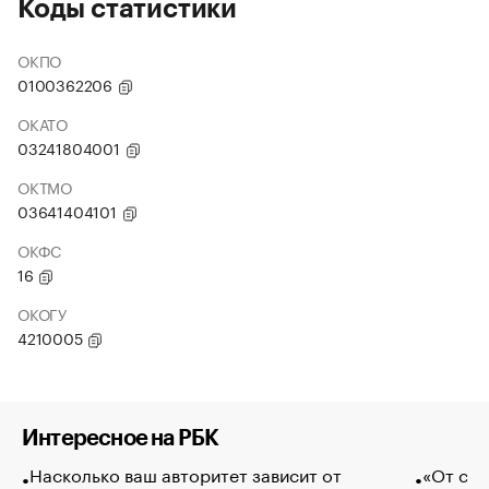
Коды статистики
ОКПО
0100362206
ОКАТО
03241804001
ОКТМО
03641404101
ОКФС
16
ОКОГУ
4210005
Интересное на РБК
Насколько ваш авторитет зависит от
«От спо