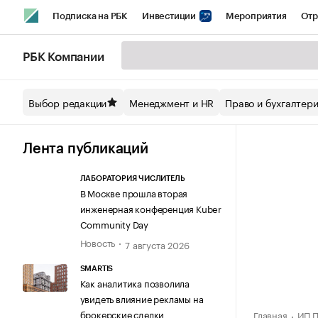
Подписка на РБК
Инвестиции
Мероприятия
Отр
Спорт
Школа управления РБК
РБК Образование
РБ
РБК Компании
Стиль
Крипто
РБК Бизнес-среда
Дискуссионный кл
Выбор редакции
Менеджмент и HR
Право и бухгалтер
Спецпроекты СПб
Конференции СПб
Спецпроекты
Технологии и медиа
Финансы
Рынок наличной валют
Лента публикаций
ЛАБОРАТОРИЯ ЧИСЛИТЕЛЬ
В Москве прошла вторая
инженерная конференция Kuber
Community Day
Новость
7 августа 2026
SMARTIS
Как аналитика позволила
увидеть влияние рекламы на
брокерские сделки
Главная
ИП П