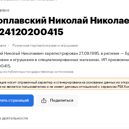
ВЛЕНО
оплавский Николай Никола
24120200415
овля
Розничная торговля играми и игрушками
й Николай Николаевич зарегистрирован 27.09.1995, в регионе — Бр
рами и игрушками в специализированных магазинах. ИП присвое
0415.
ы из публичных государственных источников.
ия носит справочный характер и сгенерирована на основании данных из откр
 не является пользователем и не имеет деловых отношений с сервисом РБК Ко
Поделиться
лять страницей
 деятельности