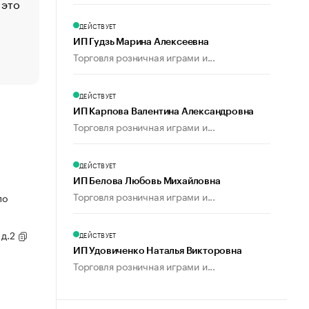
 это
Стресс обеспеченных людей: почему рост доходов 
счастья
ДЕЙСТВУЕТ
Что обвинения против Павла Дурова значат для Tele
ИП Гудзь Марина Алексеевна
пользователей
Торговля розничная играми и...
ДЕЙСТВУЕТ
ИП Карпова Валентина Александровна
Торговля розничная играми и...
ДЕЙСТВУЕТ
ИП Белова Любовь Михайловна
Торговля розничная играми и...
по
 д.2
ДЕЙСТВУЕТ
ИП Удовиченко Наталья Викторовна
Торговля розничная играми и...