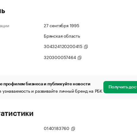
ль
ации
27 сентября 1995
Брянская область
304324120200415
320300057464
е профилем бизнеса и публикуйте новости
Получить дос
 узнаваемость и развивайте личный бренд на РБК
татистики
0140183760