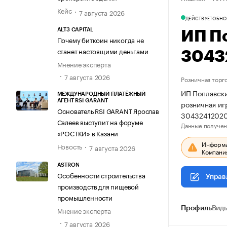
Кейс
7 августа 2026
ДЕЙСТВУЕТ
ОБНО
ALT3 CAPITAL
ИП П
Почему биткоин никогда не
станет настоящими деньгами
3043
Мнение эксперта
7 августа 2026
Розничная торг
ИП Поплавски
МЕЖДУНАРОДНЫЙ ПЛАТЁЖНЫЙ
АГЕНТ RSI GARANT
розничная иг
Основатель RSI GARANT Ярослав
30432412020
Салеев выступит на форуме
Данные получен
«РОСТКИ» в Казани
Информац
Новость
7 августа 2026
Компания
ASTRON
Особенности строительства
Управ
производств для пищевой
промышленности
Профиль
Виды
Мнение эксперта
7 августа 2026