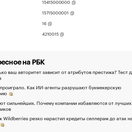
15415000000
15715000001
16
4210015
есное на РБК
ко ваш авторитет зависит от атрибутов престижа? Тест д
в
 проиграло. Как ИИ-агенты разрушают букмекерскую
рию
ют сильнейших. Почему компании избавляются от лучших
ников
к Wildberries резко нарастил кредиты селлерам до атак н