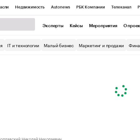
асли
Недвижимость
Autonews
РБК Компании
Телеканал
Р
К Курсы
РБК Life
Тренды
Визионеры
Национальные проекты
Эксперты
Кейсы
Мероприятия
О прое
уб
Исследования
Кредитные рейтинги
Франшизы
Газета
ия
IT и технологии
Малый бизнес
Маркетинг и продажи
Фина
Проверка контрагентов
Политика
Экономика
Бизнес
ы
оплавский Николай Николаевич