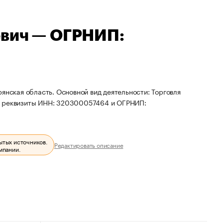
евич — ОГРНИП:
янская область. Основной вид деятельности: Торговля
ны реквизиты ИНН: 320300057464 и ОГРНИП:
ытых источников.
Редактировать описание
мпании.