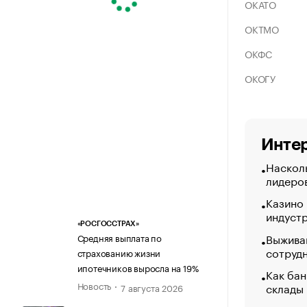
ОКАТО
ОКТМО
ОКФС
ОКОГУ
Интер
Насколь
лидеро
Казино
индуст
«РОСГОССТРАХ»
Выжива
Средняя выплата по
сотруд
страхованию жизни
ипотечников выросла на 19%
Как бан
Новость
склады
7 августа 2026