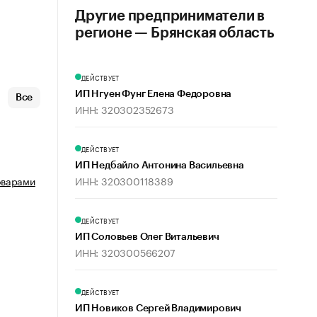
Другие предприниматели в
регионе — Брянская область
ДЕЙСТВУЕТ
ИП Нгуен Фунг Елена Федоровна
Все
ИНН: 320302352673
ДЕЙСТВУЕТ
ИП Недбайло Антонина Васильевна
ИНН: 320300118389
оварами
ДЕЙСТВУЕТ
ИП Соловьев Олег Витальевич
ИНН: 320300566207
ДЕЙСТВУЕТ
ИП Новиков Сергей Владимирович