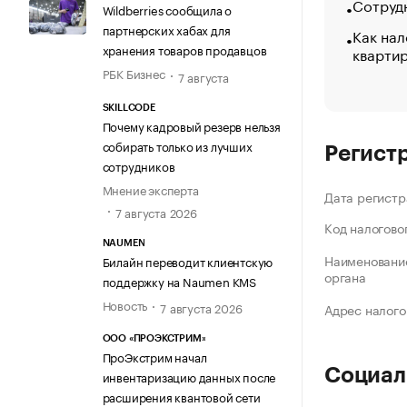
Сотрудн
Wildberries сообщила о
партнерских хабах для
Как нал
хранения товаров продавцов
кварти
РБК Бизнес
7 августа
SKILLCODE
Почему кадровый резерв нельзя
собирать только из лучших
Регист
сотрудников
Мнение эксперта
Дата регистр
7 августа 2026
Код налогово
NAUMEN
Наименование
Билайн переводит клиентскую
органа
поддержку на Naumen KMS
Новость
7 августа 2026
Адрес налого
ООО «ПРОЭКСТРИМ»
ПроЭкстрим начал
Социал
инвентаризацию данных после
расширения квантовой сети