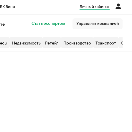
БК Вино
Личный кабинет
Город
Стать экспертом
Управлять компанией
кте
нсы
Недвижимость
Ретейл
Производство
Транспорт
Образ