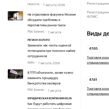
Регистрацио
Новость
7 августа 2026
Регистрацио
На отраслевом форуме в Москве
ФОМС
обсудили проблемы и
перспективы рынка такси
РБК Бизнес
7 августа
Виды д
РЕГИОН ЗОЛОТО
Заменили чек-листы оценкой
47.65
потенциала при поиске и найме
сотрудников
Торговля роз
Кейс
специализир
7 августа 2026
В ТПП объяснили, зачем нужно
изменить процедуру
47.61
банкротства селлеров
Торговля роз
РБК Бизнес
7 августа
специализир
ЮРИДИЧЕСКАЯ КОМПАНИЯ KELIN
Как будут работать цифровые
почтовые ящики для бизнеса