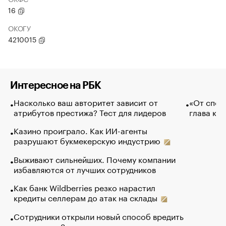
16
ОКОГУ
4210015
Интересное на РБК
Насколько ваш авторитет зависит от
«От спор
атрибутов престижа? Тест для лидеров
глава ко
Казино проиграло. Как ИИ-агенты
разрушают букмекерскую индустрию
Выживают сильнейших. Почему компании
избавляются от лучших сотрудников
Как банк Wildberries резко нарастил
кредиты селлерам до атак на склады
Сотрудники открыли новый способ вредить
компаниям. Зачем им это