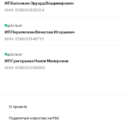
ИП Балонкин Эдуард Владимирович
ИНН: 616600819204
ДЕЙСТВУЕТ
ИП Перепелкин Вячеслав Игорьевич
ИНН: 616600848710
ДЕЙСТВУЕТ
ИП Григорьева Наиля Манеровна
ИНН: 616600209985
О проекте
Поделиться новостью на РБК