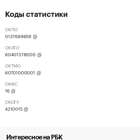
Коды статистики
ОКПО
0137689659
ОКАТО
60401378000
ОКТМО
60701000001
ОКФС
16
ОКОГУ
4210015
Интересное на РБК