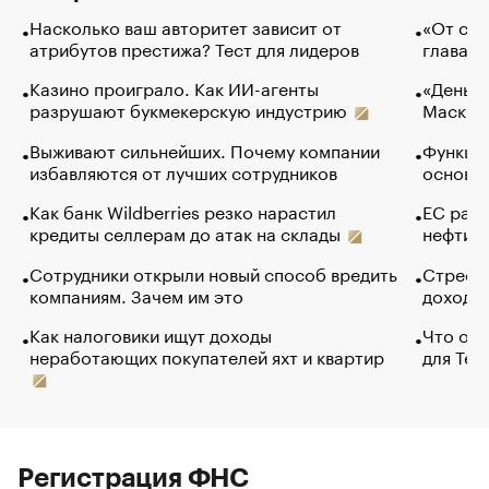
Насколько ваш авторитет зависит от
«От спо
атрибутов престижа? Тест для лидеров
глава к
Казино проиграло. Как ИИ-агенты
«Деньги
разрушают букмекерскую индустрию
Маск в 
Выживают сильнейших. Почему компании
Функции
избавляются от лучших сотрудников
основ э
Как банк Wildberries резко нарастил
ЕС раз
кредиты селлерам до атак на склады
нефти —
Сотрудники открыли новый способ вредить
Стресс 
компаниям. Зачем им это
доходов
Как налоговики ищут доходы
Что обв
неработающих покупателей яхт и квартир
для Tel
Регистрация ФНС