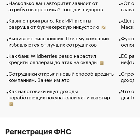
Насколько ваш авторитет зависит от
«От спо
атрибутов престижа? Тест для лидеров
глава к
Казино проиграло. Как ИИ-агенты
«Деньги
разрушают букмекерскую индустрию
Маск в 
Выживают сильнейших. Почему компании
Функции
избавляются от лучших сотрудников
основ э
Как банк Wildberries резко нарастил
ЕС раз
кредиты селлерам до атак на склады
нефти —
Сотрудники открыли новый способ вредить
Стресс 
компаниям. Зачем им это
доходов
Как налоговики ищут доходы
Что обв
неработающих покупателей яхт и квартир
для Tel
Регистрация ФНС