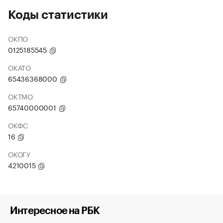
Коды статистики
ОКПО
0125185545
ОКАТО
65436368000
ОКТМО
65740000001
ОКФС
16
ОКОГУ
4210015
Интересное на РБК