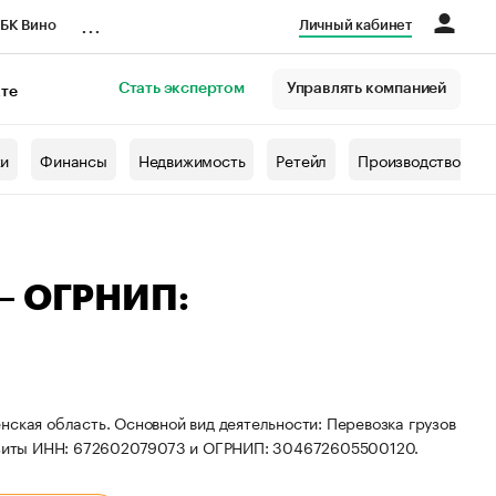
...
БК Вино
Личный кабинет
Стать экспертом
Управлять компанией
кте
азета
жи
Финансы
Недвижимость
Ретейл
Производство
 — ОГРНИП:
нская область. Основной вид деятельности: Перевозка грузов
изиты ИНН: 672602079073 и ОГРНИП: 304672605500120.