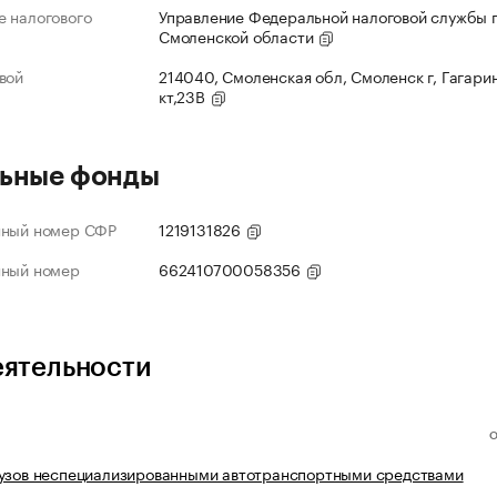
 налогового
Управление Федеральной налоговой службы 
Смоленской области
вой
214040, Смоленская обл, Смоленск г, Гагарин
кт,23В
ьные фонды
нный номер СФР
1219131826
нный номер
662410700058356
еятельности
рузов неспециализированными автотранспортными средствами