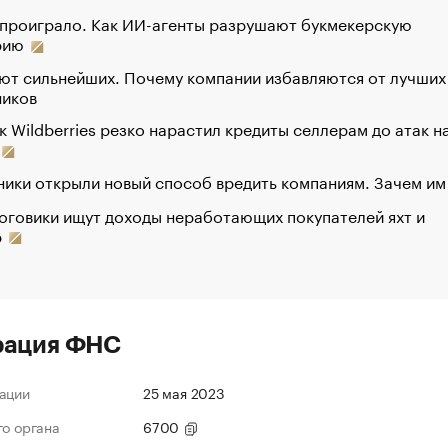
 проиграло. Как ИИ-агенты разрушают букмекерскую
рию
ют сильнейших. Почему компании избавляются от лучших
ников
к Wildberries резко нарастил кредиты селлерам до атак н
ики открыли новый способ вредить компаниям. Зачем им
оговики ищут доходы неработающих покупателей яхт и
р
рация ФНС
ации
25 мая 2023
го органа
6700