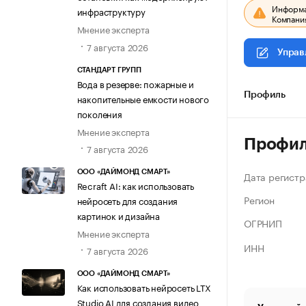
Информац
инфраструктуру
Компания
Мнение эксперта
7 августа 2026
Управ
СТАНДАРТ ГРУПП
Вода в резерве: пожарные и
Профиль
накопительные емкости нового
поколения
Мнение эксперта
Профи
7 августа 2026
ООО «ДАЙМОНД СМАРТ»
Дата регистр
Recraft AI: как использовать
Регион
нейросеть для создания
картинок и дизайна
ОГРНИП
Мнение эксперта
ИНН
7 августа 2026
ООО «ДАЙМОНД СМАРТ»
Как использовать нейросеть LTX
Studio AI для создания видео