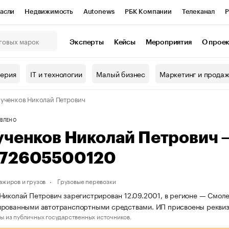
асли
Недвижимость
Autonews
РБК Компании
Телеканал
Р
К Курсы
РБК Life
Тренды
Визионеры
Национальные проекты
Эксперты
Кейсы
Мероприятия
О прое
онный клуб
Исследования
Кредитные рейтинги
Франшизы
Г
терия
IT и технологии
Малый бизнес
Маркетинг и прода
Проверка контрагентов
Политика
Экономика
Бизнес
ученков Николай Петрович
ы
ВЛЕНО
ученков Николай Петрович
72605500120
ажиров и грузов
Грузовые перевозки
Николай Петрович зарегистрирован 12.09.2001, в регионе — Смоле
ированными автотранспортными средствами. ИП присвоены рекв
ы из публичных государственных источников.