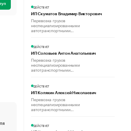
туп
ДЕЙСТВУЕТ
ИП Скуматов Владимир Викторович
Перевозка грузов
неспециализированными
автотранспортными...
ДЕЙСТВУЕТ
ИП Соловьев Антон Анатольевич
Перевозка грузов
неспециализированными
автотранспортными...
ДЕЙСТВУЕТ
ИП Колякин Алексей Николаевич
Перевозка грузов
неспециализированными
автотранспортными...
ля
«От спорта тело стареет иначе». Как живет глава ко
ДЕЙСТВУЕТ
создавшей GTA