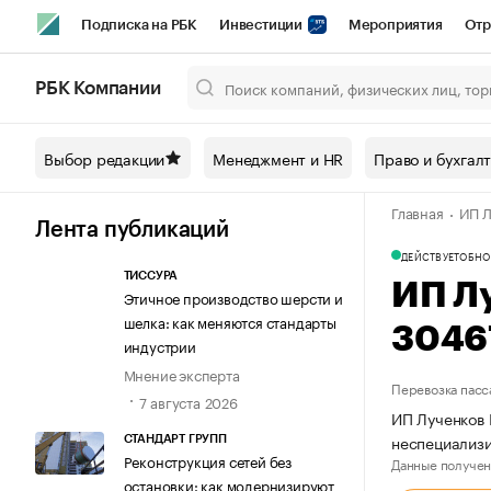
Подписка на РБК
Инвестиции
Мероприятия
Отр
Спорт
Школа управления РБК
РБК Образование
РБ
РБК Компании
Город
Стиль
Крипто
РБК Бизнес-среда
Дискусси
Выбор редакции
Менеджмент и HR
Право и бухгал
Спецпроекты СПб
Конференции СПб
Спецпроекты
Главная
ИП Л
Технологии и медиа
Финансы
Рынок наличной валют
Лента публикаций
ДЕЙСТВУЕТ
ОБНО
ТИССУРА
ИП Л
Этичное производство шерсти и
шелка: как меняются стандарты
3046
индустрии
Мнение эксперта
Перевозка пасс
7 августа 2026
ИП Лученков 
неспециализ
СТАНДАРТ ГРУПП
Реконструкция сетей без
Данные получен
остановки: как модернизируют