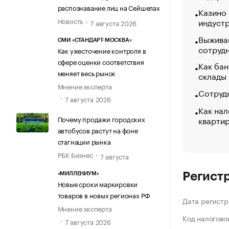
распознавание лиц на Сейшелах
Казино
индуст
Новость
7 августа 2026
Выжива
СМИ «СТАНДАРТ-МОСКВА»
сотруд
Как ужесточение контроля в
сфере оценки соответствия
Как бан
меняет весь рынок
склады
Мнение эксперта
Сотрудн
7 августа 2026
Как нал
кварти
Почему продажи городских
автобусов растут на фоне
стагнации рынка
РБК Бизнес
7 августа
Регист
«МИЛЛЕНИУМ»
Новые сроки маркировки
товаров в новых регионах РФ
Дата регистр
Мнение эксперта
Код налогово
7 августа 2026