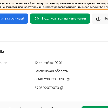
ия носит справочный характер и сгенерирована на основании данных из откр
 не является пользователем и не имеет деловых отношений с сервисом РБК Ко
Подписаться на изменения
По
лять страницей
ль
ации
12 сентября 2001
Смоленская область
304672605500120
672602079073