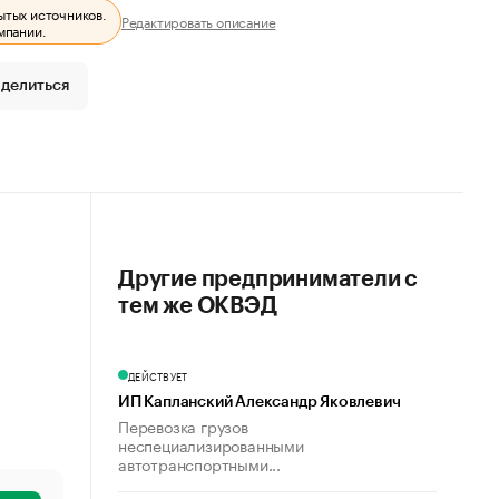
ытых источников.
Редактировать описание
мпании.
делиться
Другие предприниматели с
тем же ОКВЭД
ДЕЙСТВУЕТ
ИП Капланский Александр Яковлевич
Перевозка грузов
неспециализированными
автотранспортными...