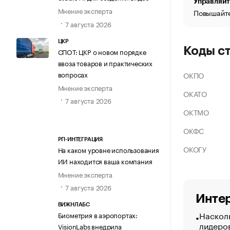
Управляйт
Мнение эксперта
Повышайте
7 августа 2026
ЦКР
Коды с
СПОТ: ЦКР о новом порядке
ввоза товаров и практических
вопросах
ОКПО
Мнение эксперта
ОКАТО
7 августа 2026
ОКТМО
ОКФС
РП-ИНТЕГРАЦИЯ
ОКОГУ
На каком уровне использования
ИИ находится ваша компания
Мнение эксперта
7 августа 2026
Интер
ВИЖНЛАБС
Насколь
Биометрия в аэропортах:
лидеро
VisionLabs внедрила