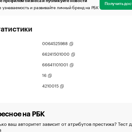
е профилем бизнеса и публикуйте новости
Получить дос
 узнаваемость и развивайте личный бренд на РБК
татистики
0064525988
66241501000
66641101001
16
4210015
есное на РБК
ко ваш авторитет зависит от атрибутов престижа? Тест д
в