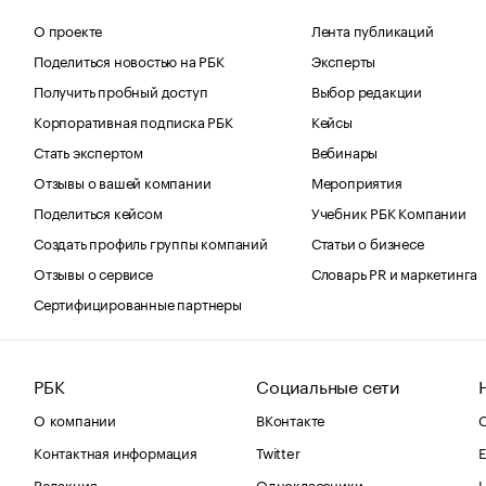
О проекте
Лента публикаций
Поделиться новостью на РБК
Эксперты
Получить пробный доступ
Выбор редакции
Корпоративная подписка РБК
Кейсы
Стать экспертом
Вебинары
Отзывы о вашей компании
Мероприятия
Поделиться кейсом
Учебник РБК Компании
Создать профиль группы компаний
Статьи о бизнесе
Отзывы о сервисе
Словарь PR и маркетинга
Сертифицированные партнеры
РБК
Социальные сети
О компании
ВКонтакте
С
Контактная информация
Twitter
Е
Редакция
Одноклассники