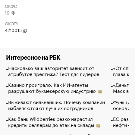
ОКФС
16
ОКОГУ
4210015
Интересное на РБК
Насколько ваш авторитет зависит от
«От спор
атрибутов престижа? Тест для лидеров
глава ко
Казино проиграло. Как ИИ-агенты
«Деньги б
разрушают букмекерскую индустрию
Маск в и
Выживают сильнейших. Почему компании
Функции 
избавляются от лучших сотрудников
основ эф
Как банк Wildberries резко нарастил
ЕС разре
кредиты селлерам до атак на склады
нефти — 