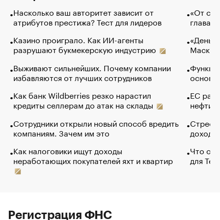
Насколько ваш авторитет зависит от
«От спо
атрибутов престижа? Тест для лидеров
глава к
Казино проиграло. Как ИИ-агенты
«Деньги
разрушают букмекерскую индустрию
Маск в 
Выживают сильнейших. Почему компании
Функции
избавляются от лучших сотрудников
основ э
Как банк Wildberries резко нарастил
ЕС раз
кредиты селлерам до атак на склады
нефти —
Сотрудники открыли новый способ вредить
Стресс 
компаниям. Зачем им это
доходов
Как налоговики ищут доходы
Что обв
неработающих покупателей яхт и квартир
для Tel
Регистрация ФНС