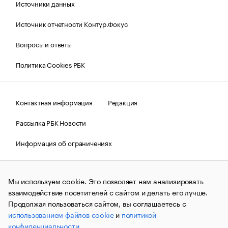
Источники данных
Источник отчетности Контур.Фокус
Вопросы и ответы
Политика Cookies РБК
Контактная информация
Редакция
Рассылка РБК Новости
Информация об ограничениях
Правовая информация
О соблюдении авторских прав
Мы используем cookie. Это позволяет нам анализировать
© АО «РОСБИЗНЕСКОНСАЛТИНГ»,
1995–2026.
Сообщения
и материалы информационного агентства «РБК»
взаимодействие посетителей с сайтом и делать его лучше.
(зарегистрировано Федеральной службой по надзору в сфере
Продолжая пользоваться сайтом, вы соглашаетесь с
связи, информационных технологий и массовых
использованием файлов cookie
и
политикой
коммуникаций (Роскомнадзор) 09.12.2015 за номером ИА
№ФС77-63848) сопровождаются пометкой «РБК». Отдельные
конфиденциальности
.