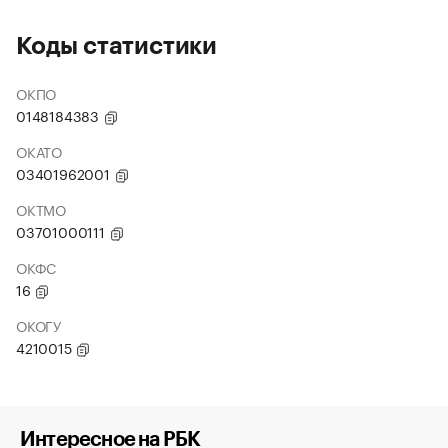
Коды статистики
ОКПО
0148184383
ОКАТО
03401962001
ОКТМО
03701000111
ОКФС
16
ОКОГУ
4210015
Интересное на РБК