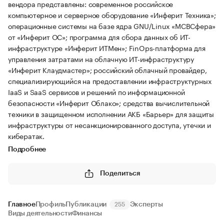
вендора представлены: современное российское
компьютерное и серверное оборудование «Инферит Техника»;
операционные системы на базе ядра GNU/Linux «МСВСфера»
от «Инферит ОС»; программа для сбора данных об ИТ-
инфраструктуре «Инферит ИТМен»; FinOps-платформа для
управления затратами на облачную ИТ-инфраструктуру
«Инферит Клаудмастер»; российский облачный провайдер,
специализирующийся на предоставлении инфраструктурных
IaaS и SaaS сервисов и решений по информационной
безопасности «Инферит Облако»; средства вычислительной
техники в защищенном исполнении АКБ «Барьер» для защиты
инфраструктуры от несанкционированного доступа, утечки и
кибератак.
Подробнее
Поделиться
Главное
Профиль
Публикации
Эксперты
255
Виды деятельности
Финансы