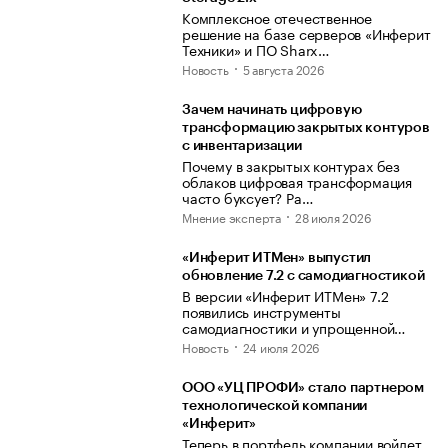
Комплексное отечественное
решение на базе серверов «Инферит
Техники» и ПО Sharx…
Новость
5 августа 2026
Зачем начинать цифровую
трансформацию закрытых контуров
с инвентаризации
Почему в закрытых контурах без
облаков цифровая трансформация
часто буксует? Ра…
Мнение эксперта
28 июля 2026
«Инферит ИТМен» выпустил
обновление 7.2 с самодиагностикой
В версии «Инферит ИТМен» 7.2
появились инструменты
самодиагностики и упрощенной…
Новость
24 июля 2026
ООО «УЦ ПРОФИ» стало партнером
технологической компании
«Инферит»
Теперь в портфель компании войдет