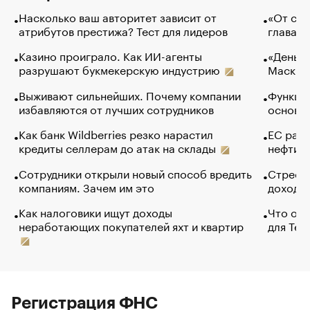
Насколько ваш авторитет зависит от
«От спо
атрибутов престижа? Тест для лидеров
глава к
Казино проиграло. Как ИИ-агенты
«Деньги
разрушают букмекерскую индустрию
Маск в 
Выживают сильнейших. Почему компании
Функции
избавляются от лучших сотрудников
основ э
Как банк Wildberries резко нарастил
ЕС раз
кредиты селлерам до атак на склады
нефти —
Сотрудники открыли новый способ вредить
Стресс 
компаниям. Зачем им это
доходов
Как налоговики ищут доходы
Что обв
неработающих покупателей яхт и квартир
для Tel
Регистрация ФНС