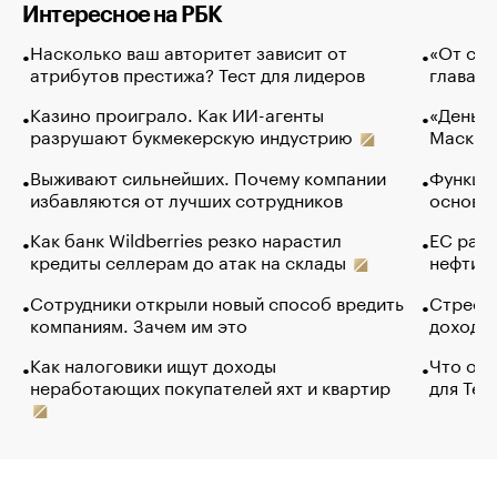
Интересное на РБК
Насколько ваш авторитет зависит от
«От спо
атрибутов престижа? Тест для лидеров
глава к
Казино проиграло. Как ИИ-агенты
«Деньги
разрушают букмекерскую индустрию
Маск в 
Выживают сильнейших. Почему компании
Функции
избавляются от лучших сотрудников
основ э
Как банк Wildberries резко нарастил
ЕС раз
кредиты селлерам до атак на склады
нефти —
Сотрудники открыли новый способ вредить
Стресс 
компаниям. Зачем им это
доходов
Как налоговики ищут доходы
Что обв
неработающих покупателей яхт и квартир
для Tel