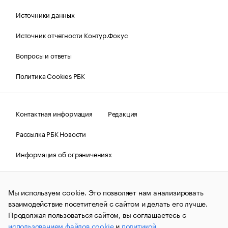
Источники данных
Источник отчетности Контур.Фокус
Вопросы и ответы
Политика Cookies РБК
Контактная информация
Редакция
Рассылка РБК Новости
Информация об ограничениях
Правовая информация
О соблюдении авторских прав
Мы используем cookie. Это позволяет нам анализировать
© АО «РОСБИЗНЕСКОНСАЛТИНГ»,
1995–2026.
Сообщения
и материалы информационного агентства «РБК»
взаимодействие посетителей с сайтом и делать его лучше.
(зарегистрировано Федеральной службой по надзору в сфере
Продолжая пользоваться сайтом, вы соглашаетесь с
связи, информационных технологий и массовых
использованием файлов cookie
и
политикой
коммуникаций (Роскомнадзор) 09.12.2015 за номером ИА