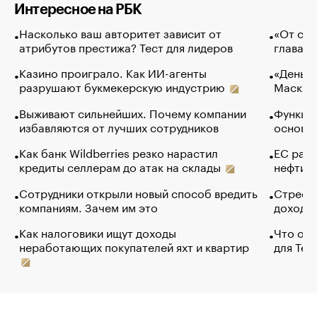
Интересное на РБК
Насколько ваш авторитет зависит от
«От спо
атрибутов престижа? Тест для лидеров
глава к
Казино проиграло. Как ИИ-агенты
«Деньги
разрушают букмекерскую индустрию
Маск в 
Выживают сильнейших. Почему компании
Функции
избавляются от лучших сотрудников
основ э
Как банк Wildberries резко нарастил
ЕС раз
кредиты селлерам до атак на склады
нефти —
Сотрудники открыли новый способ вредить
Стресс 
компаниям. Зачем им это
доходов
Как налоговики ищут доходы
Что обв
неработающих покупателей яхт и квартир
для Tel