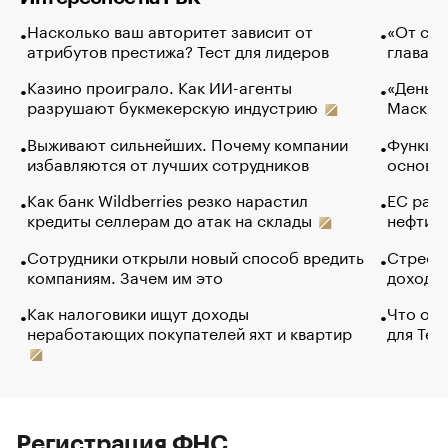
Насколько ваш авторитет зависит от
«От спо
атрибутов престижа? Тест для лидеров
глава к
Казино проиграло. Как ИИ-агенты
«Деньги
разрушают букмекерскую индустрию
Маск в 
Выживают сильнейших. Почему компании
Функции
избавляются от лучших сотрудников
основ э
Как банк Wildberries резко нарастил
ЕС раз
кредиты селлерам до атак на склады
нефти —
Сотрудники открыли новый способ вредить
Стресс 
компаниям. Зачем им это
доходов
Как налоговики ищут доходы
Что обв
неработающих покупателей яхт и квартир
для Tel
Регистрация ФНС