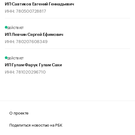
ИП Савтиков Евгений Геннадьевич
ИНН: 780500728817
ДЕЙСТВУЕТ
ИП Левчин Сергей Ефимович
ИНН: 780207608349
ДЕЙСТВУЕТ
ИП Гулам Фарук Гулам Сахи
ИНН: 781020296710
О проекте
Поделиться новостью на РБК