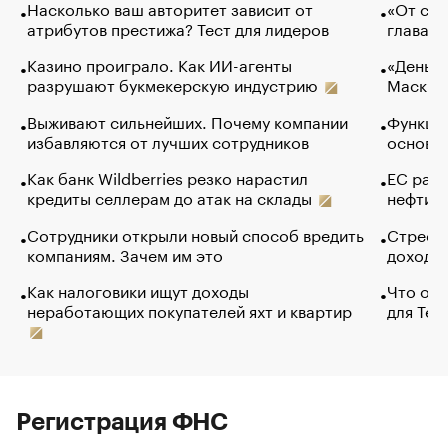
Насколько ваш авторитет зависит от
«От спо
атрибутов престижа? Тест для лидеров
глава к
Казино проиграло. Как ИИ-агенты
«Деньги
разрушают букмекерскую индустрию
Маск в 
Выживают сильнейших. Почему компании
Функции
избавляются от лучших сотрудников
основ э
Как банк Wildberries резко нарастил
ЕС раз
кредиты селлерам до атак на склады
нефти —
Сотрудники открыли новый способ вредить
Стресс 
компаниям. Зачем им это
доходов
Как налоговики ищут доходы
Что обв
неработающих покупателей яхт и квартир
для Tel
Регистрация ФНС