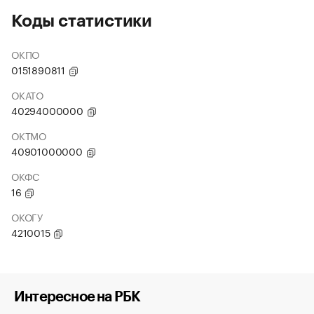
Коды статистики
ОКПО
0151890811
ОКАТО
40294000000
ОКТМО
40901000000
ОКФС
16
ОКОГУ
4210015
Интересное на РБК