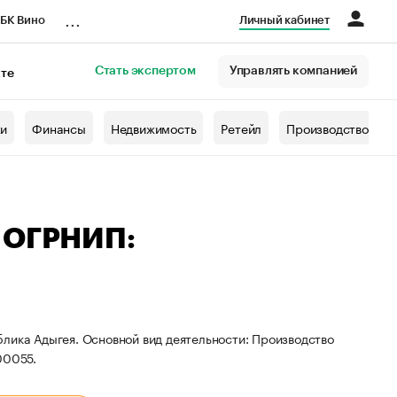
...
БК Вино
Личный кабинет
Стать экспертом
Управлять компанией
кте
азета
жи
Финансы
Недвижимость
Ретейл
Производство
— ОГРНИП:
лика Адыгея. Основной вид деятельности: Производство
00055.