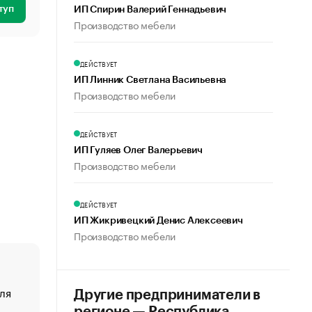
туп
ИП Спирин Валерий Геннадьевич
Производство мебели
ДЕЙСТВУЕТ
ИП Линник Светлана Васильевна
Производство мебели
ДЕЙСТВУЕТ
ИП Гуляев Олег Валерьевич
Производство мебели
ДЕЙСТВУЕТ
ИП Жикривецкий Денис Алексеевич
Производство мебели
ля
«От спорта тело стареет иначе». Как живет глава ко
Другие предприниматели в
создавшей GTA