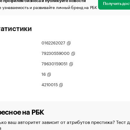
е профилем бизнеса и публикуйте новости
Получить дос
 узнаваемость и развивайте личный бренд на РБК
татистики
0162262027
79230559000
79630159051
16
4210015
есное на РБК
ко ваш авторитет зависит от атрибутов престижа? Тест д
в