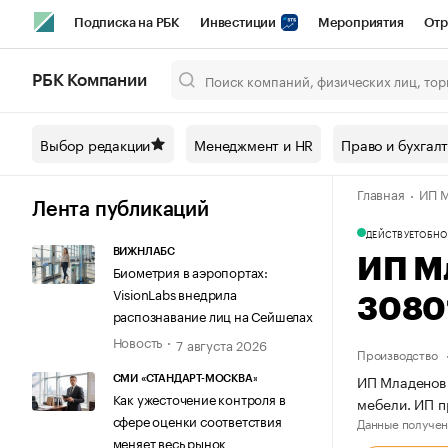
Подписка на РБК
Инвестиции
Мероприятия
Отр
Спорт
Школа управления РБК
РБК Образование
РБ
РБК Компании
Город
Стиль
Крипто
РБК Бизнес-среда
Дискусси
Выбор редакции
Менеджмент и HR
Право и бухгал
Спецпроекты СПб
Конференции СПб
Спецпроекты
Главная
ИП М
Технологии и медиа
Финансы
Рынок наличной валют
Лента публикаций
ДЕЙСТВУЕТ
ОБНО
ВИЖНЛАБС
ИП М
Биометрия в аэропортах:
VisionLabs внедрила
3080
распознавание лиц на Сейшелах
Новость
7 августа 2026
Производство
ИП Младенов 
СМИ «СТАНДАРТ-МОСКВА»
Как ужесточение контроля в
мебели. ИП 
сфере оценки соответствия
Данные получен
меняет весь рынок