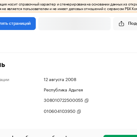
ия носит справочный характер и сгенерирована на основании данных из откр
 не является пользователем и не имеет деловых отношений с сервисом РБК Ко
Под
лять страницей
ль
ации
12 августа 2008
Республика Адыгея
308010722500055
010604103950