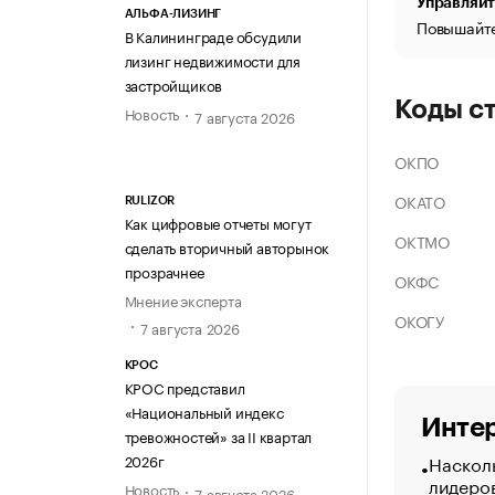
Управляйт
АЛЬФА-ЛИЗИНГ
Повышайте
В Калининграде обсудили
лизинг недвижимости для
застройщиков
Коды с
Новость
7 августа 2026
ОКПО
ОКАТО
RULIZOR
Как цифровые отчеты могут
ОКТМО
сделать вторичный авторынок
прозрачнее
ОКФС
Мнение эксперта
ОКОГУ
7 августа 2026
КРОС
КРОС представил
«Национальный индекс
Интер
тревожностей» за II квартал
Насколь
2026г
лидеро
Новость
7 августа 2026