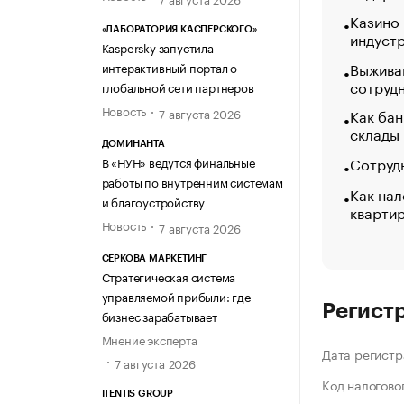
Казино
«ЛАБОРАТОРИЯ КАСПЕРСКОГО»
индуст
Kaspersky запустила
Выжива
интерактивный портал о
сотруд
глобальной сети партнеров
Новость
Как бан
7 августа 2026
склады
ДОМИНАНТА
Сотрудн
В «НУН» ведутся финальные
работы по внутренним системам
Как нал
и благоустройству
кварти
Новость
7 августа 2026
СЕРКОВА МАРКЕТИНГ
Стратегическая система
управляемой прибыли: где
Регист
бизнес зарабатывает
Мнение эксперта
Дата регистр
7 августа 2026
Код налогово
ITENTIS GROUP