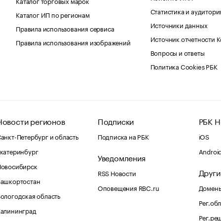
Каталог торговых марок
Статистика и аудитори
Каталог ИП по регионам
Источники данных
Правила использования сервиса
Источник отчетности 
Правила использования изображений
Вопросы и ответы
Политика Cookies РБК
Новости регионов
Подписки
РБК Н
анкт-Петербург и область
Подписка на РБК
iOS
катеринбург
Androi
Уведомления
Новосибирск
Други
RSS Новости
Башкортостан
Оповещения RBC.ru
Домены
ологодская область
Рег.об
Калининград
Рег.ре