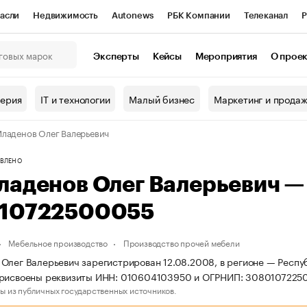
асли
Недвижимость
Autonews
РБК Компании
Телеканал
Р
К Курсы
РБК Life
Тренды
Визионеры
Национальные проекты
Эксперты
Кейсы
Мероприятия
О прое
онный клуб
Исследования
Кредитные рейтинги
Франшизы
Г
терия
IT и технологии
Малый бизнес
Маркетинг и прода
Проверка контрагентов
Политика
Экономика
Бизнес
ладенов Олег Валерьевич
ы
ВЛЕНО
ладенов Олег Валерьевич 
10722500055
Мебельное производство
Производство прочей мебели
Олег Валерьевич зарегистрирован 12.08.2008, в регионе — Респуб
присвоены реквизиты ИНН: 010604103950 и ОГРНИП: 3080107225
ы из публичных государственных источников.