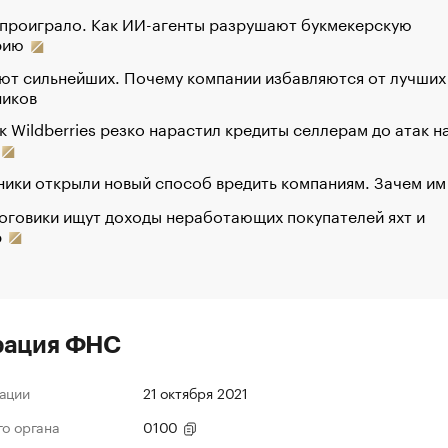
 проиграло. Как ИИ-агенты разрушают букмекерскую
рию
ют сильнейших. Почему компании избавляются от лучших
ников
к Wildberries резко нарастил кредиты селлерам до атак н
ики открыли новый способ вредить компаниям. Зачем им
оговики ищут доходы неработающих покупателей яхт и
р
рация ФНС
ации
21 октября 2021
го органа
0100