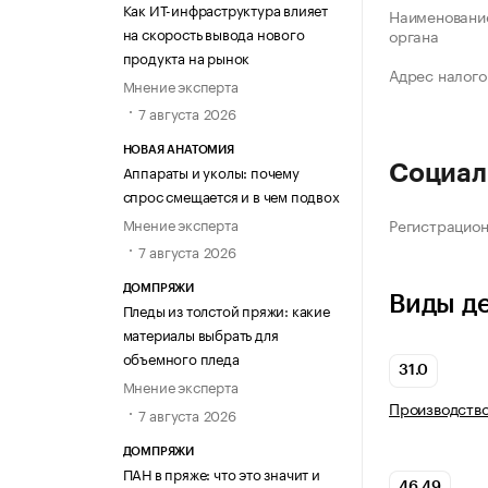
Как ИТ-инфраструктура влияет
Наименование
на скорость вывода нового
органа
продукта на рынок
Адрес налого
Мнение эксперта
7 августа 2026
НОВАЯ АНАТОМИЯ
Аппараты и уколы: почему
Социал
спрос смещается и в чем подвох
Мнение эксперта
Регистрацио
7 августа 2026
ДОМПРЯЖИ
Виды д
Пледы из толстой пряжи: какие
материалы выбрать для
объемного пледа
31.0
Мнение эксперта
Производств
7 августа 2026
ДОМПРЯЖИ
ПАН в пряже: что это значит и
46.49