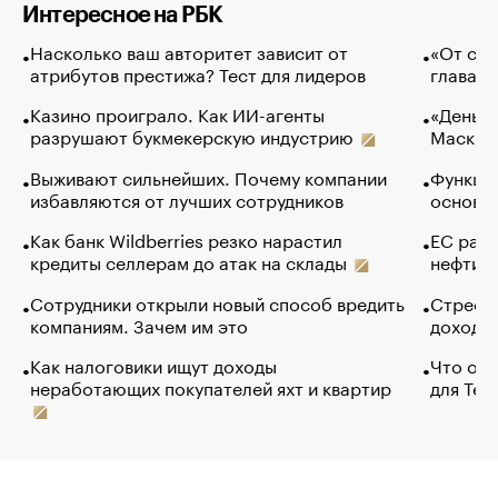
Интересное на РБК
Насколько ваш авторитет зависит от
«От спо
атрибутов престижа? Тест для лидеров
глава к
Казино проиграло. Как ИИ-агенты
«Деньги
разрушают букмекерскую индустрию
Маск в 
Выживают сильнейших. Почему компании
Функции
избавляются от лучших сотрудников
основ э
Как банк Wildberries резко нарастил
ЕС раз
кредиты селлерам до атак на склады
нефти —
Сотрудники открыли новый способ вредить
Стресс 
компаниям. Зачем им это
доходов
Как налоговики ищут доходы
Что обв
неработающих покупателей яхт и квартир
для Tel