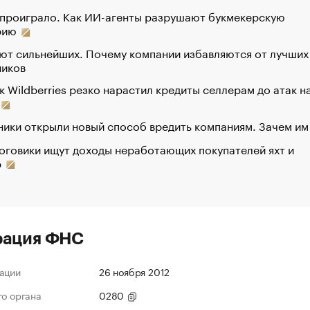
 проиграло. Как ИИ-агенты разрушают букмекерскую
рию
ют сильнейших. Почему компании избавляются от лучших
ников
к Wildberries резко нарастил кредиты селлерам до атак н
ики открыли новый способ вредить компаниям. Зачем им
оговики ищут доходы неработающих покупателей яхт и
р
рация ФНС
ации
26 ноября 2012
го органа
0280