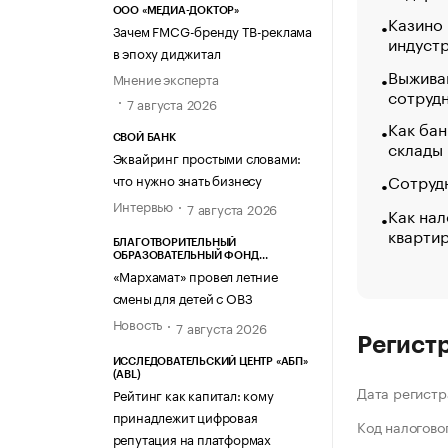
ООО «МЕДИА-ДОКТОР»
Казино
Зачем FMCG-бренду ТВ-реклама
индуст
в эпоху диджитал
Выжива
Мнение эксперта
сотруд
7 августа 2026
Как бан
СВОЙ БАНК
склады
Эквайринг простыми словами:
Сотрудн
что нужно знать бизнесу
Интервью
7 августа 2026
Как нал
кварти
БЛАГОТВОРИТЕЛЬНЫЙ
ОБРАЗОВАТЕЛЬНЫЙ ФОНД
«МАРХАМАТ»
«Мархамат» провел летние
смены для детей с ОВЗ
Новость
7 августа 2026
Регист
ИССЛЕДОВАТЕЛЬСКИЙ ЦЕНТР «АБП»
(ABL)
Дата регистр
Рейтинг как капитал: кому
принадлежит цифровая
Код налогово
репутация на платформах