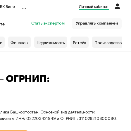
...
БК Вино
Личный кабинет
Стать экспертом
Управлять компанией
кте
азета
жи
Финансы
Недвижимость
Ретейл
Производство
— ОГРНИП:
лика Башкортостан. Основной вид деятельности:
еквизиты ИНН: 022203421949 и ОГРНИП: 311026210800080.