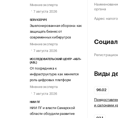
Наименование
Мнение эксперта
органа
7 августа 2026
Адрес налого
SERVICEPIPE
Эшелонированная оборона: как
защищать бизнес от
современных киберугроз
Социал
Мнение эксперта
7 августа 2026
Регистрацио
ИССЛЕДОВАТЕЛЬСКИЙ ЦЕНТР «АБП»
(ABL)
От посредника к
Виды д
инфраструктуре: как меняется
роль цифровых платформ
Мнение эксперта
96.02
7 августа 2026
Предоставлен
НИИ ПГ
и салонами к
НИИ ПГ и власти Самарской
области обсудили развитие