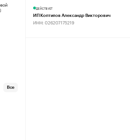
овой
ДЕЙСТВУЕТ
ИП Коптилов Александр Викторович
ИНН: 026207175219
Все