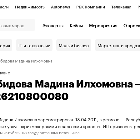
асли
Недвижимость
Autonews
РБК Компании
Телеканал
Р
К Курсы
РБК Life
Тренды
Визионеры
Национальные проекты
Эксперты
Кейсы
Мероприятия
О прое
онный клуб
Исследования
Кредитные рейтинги
Франшизы
Г
терия
IT и технологии
Малый бизнес
Маркетинг и прода
Проверка контрагентов
Политика
Экономика
Бизнес
бидова Мадина Илхомовна
ы
ВЛЕНО
бидова Мадина Илхомовна 
26210800080
адина Илхомовна зарегистрирован 18.04.2011, в регионе — Респуб
ие услуг парикмахерскими и салонами красоты. ИП присвоены р
ы из публичных государственных источников.