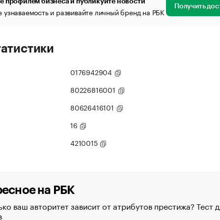
е профилем бизнеса и публикуйте новости
Получить дос
 узнаваемость и развивайте личный бренд на РБК
татистики
0176942904
80226816001
80626416101
16
4210015
есное на РБК
ко ваш авторитет зависит от атрибутов престижа? Тест д
в