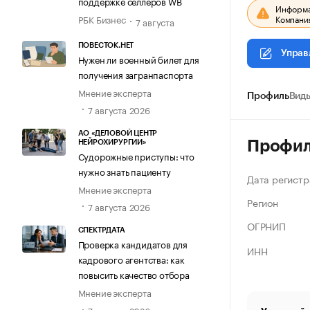
поддержке селлеров WB
Информац
Компания
РБК Бизнес
7 августа
ПОВЕСТОК.НЕТ
Управ
Нужен ли военный билет для
получения загранпаспорта
Мнение эксперта
Профиль
Виды
7 августа 2026
АО «ДЕЛОВОЙ ЦЕНТР
Профи
НЕЙРОХИРУРГИИ»
Судорожные приступы: что
нужно знать пациенту
Дата регистр
Мнение эксперта
Регион
7 августа 2026
ОГРНИП
СПЕКТРДАТА
Проверка кандидатов для
ИНН
кадрового агентства: как
повысить качество отбора
Мнение эксперта
7 августа 2026