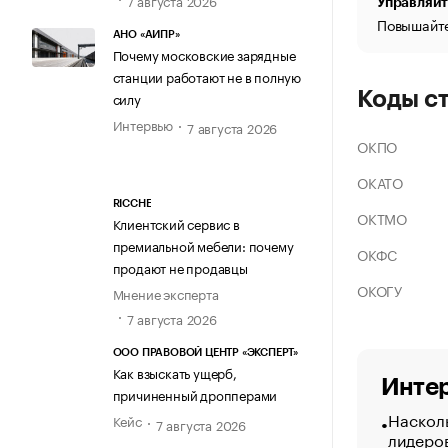
Управляйт
Повышайте
АНО «АИПР»
Почему московские зарядные
станции работают не в полную
Коды с
силу
Интервью
7 августа 2026
ОКПО
ОКАТО
RICCHE
ОКТМО
Клиентский сервис в
премиальной мебели: почему
ОКФС
продают не продавцы
ОКОГУ
Мнение эксперта
7 августа 2026
ООО ПРАВОВОЙ ЦЕНТР «ЭКСПЕРТ»
Как взыскать ущерб,
Интер
причиненный дропперами
Насколь
Кейс
7 августа 2026
лидеро