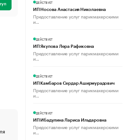
ДЕЙСТВУЕТ
туп
ИП Носова Анастасия Николаевна
Предоставление услуг парикмахерскими
и...
ДЕЙСТВУЕТ
ИП Якупова Лера Рафиковна
Предоставление услуг парикмахерскими
и...
ДЕЙСТВУЕТ
ИП Камбаров Сердар Аширмурадович
Предоставление услуг парикмахерскими
и...
ДЕЙСТВУЕТ
ИП Ибадулина Лариса Ильдаровна
Предоставление услуг парикмахерскими
ля
«От спорта тело стареет иначе». Как живет глава ко
и...
создавшей GTA