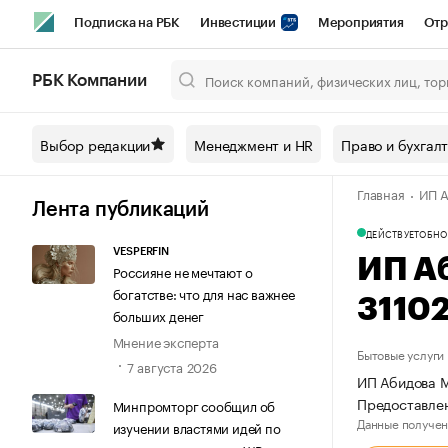
Подписка на РБК
Инвестиции
Мероприятия
Отр
Спорт
Школа управления РБК
РБК Образование
РБ
РБК Компании
Город
Стиль
Крипто
РБК Бизнес-среда
Дискусси
Выбор редакции
Менеджмент и HR
Право и бухгал
Спецпроекты СПб
Конференции СПб
Спецпроекты
Главная
ИП А
Технологии и медиа
Финансы
Рынок наличной валют
Лента публикаций
ДЕЙСТВУЕТ
ОБНО
VESPERFIN
ИП А
Россияне не мечтают о
богатстве: что для нас важнее
3110
больших денег
Мнение эксперта
Бытовые услуги
7 августа 2026
ИП Абидова М
Предоставлен
Минпромторг сообщил об
Данные получен
изучении властями идей по