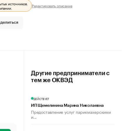
ытых источников.
Редактировать описание
мпании.
делиться
Другие предприниматели с
тем же ОКВЭД
ДЕЙСТВУЕТ
ИП Щемелинина Марина Николаевна
Предоставление услуг парикмахерскими
и...