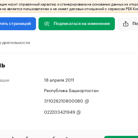
ия носит справочный характер и сгенерирована на основании данных из откр
 не является пользователем и не имеет деловых отношений с сервисом РБК Ко
Подписаться на изменения
По
лять страницей
 деятельности
ль
ации
18 апреля 2011
Республика Башкортостан
311026210800080
022203421949