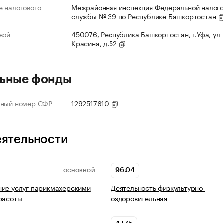
 налогового
Межрайонная инспекция Федеральной налог
службы № 39 по Республике Башкортостан
вой
450076, Республика Башкортостан, г.Уфа, ул
Красина, д.52
ьные фонды
нный номер СФР
1292517610
еятельности
96.04
ОСНОВНОЙ
ие услуг парикмахерскими
Деятельность физкультурно-
расоты
оздоровительная