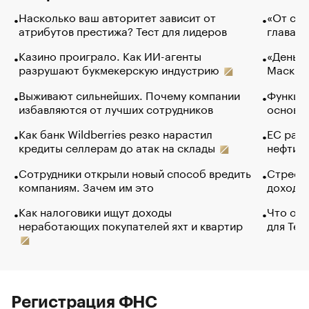
Насколько ваш авторитет зависит от
«От спо
атрибутов престижа? Тест для лидеров
глава к
Казино проиграло. Как ИИ-агенты
«Деньги
разрушают букмекерскую индустрию
Маск в 
Выживают сильнейших. Почему компании
Функции
избавляются от лучших сотрудников
основ э
Как банк Wildberries резко нарастил
ЕС раз
кредиты селлерам до атак на склады
нефти —
Сотрудники открыли новый способ вредить
Стресс 
компаниям. Зачем им это
доходов
Как налоговики ищут доходы
Что обв
неработающих покупателей яхт и квартир
для Tel
Регистрация ФНС