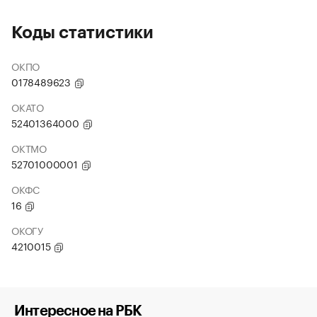
Коды статистики
ОКПО
0178489623
ОКАТО
52401364000
ОКТМО
52701000001
ОКФС
16
ОКОГУ
4210015
Интересное на РБК