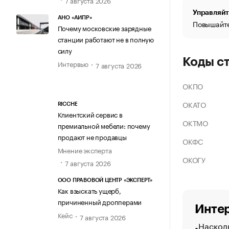
Управляйт
АНО «АИПР»
Повышайте
Почему московские зарядные
станции работают не в полную
силу
Коды с
Интервью
7 августа 2026
ОКПО
ОКАТО
RICCHE
Клиентский сервис в
ОКТМО
премиальной мебели: почему
продают не продавцы
ОКФС
Мнение эксперта
ОКОГУ
7 августа 2026
ООО ПРАВОВОЙ ЦЕНТР «ЭКСПЕРТ»
Как взыскать ущерб,
причиненный дропперами
Интер
Кейс
7 августа 2026
Насколь