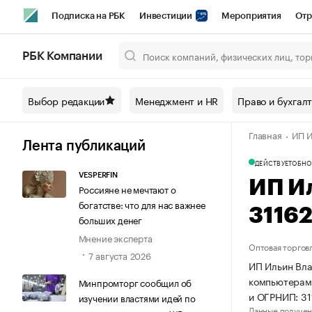
Подписка на РБК
Инвестиции
Мероприятия
Отр
Спорт
Школа управления РБК
РБК Образование
РБ
РБК Компании
Город
Стиль
Крипто
РБК Бизнес-среда
Дискусси
Выбор редакции
Менеджмент и HR
Право и бухгал
Спецпроекты СПб
Конференции СПб
Спецпроекты
Главная
ИП И
Технологии и медиа
Финансы
Рынок наличной валют
Лента публикаций
ДЕЙСТВУЕТ
ОБНО
VESPERFIN
ИП И
Россияне не мечтают о
богатстве: что для нас важнее
3116
больших денег
Мнение эксперта
Оптовая торгов
7 августа 2026
ИП Ильин Вла
компьютерам
Минпромторг сообщил об
и ОГРНИП: 3
изучении властями идей по
Данные получен