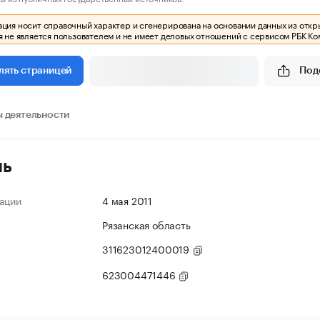
ия носит справочный характер и сгенерирована на основании данных из откр
 не является пользователем и не имеет деловых отношений с сервисом РБК Ко
Под
лять страницей
 деятельности
ль
ации
4 мая 2011
Рязанская область
311623012400019
623004471446