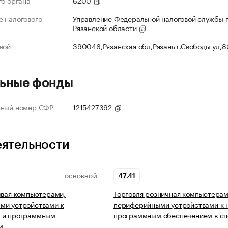
го органа
6200
 налогового
Управление Федеральной налоговой службы 
Рязанской области
вой
390046,Рязанская обл,Рязань г,Свободы ул,
ьные фонды
нный номер СФР
1215427392
еятельности
47.41
ОСНОВНОЙ
овая компьютерами,
Торговля розничная компьютерам
ми устройствами к
периферийными устройствами к 
 и программным
программным обеспечением в с
м