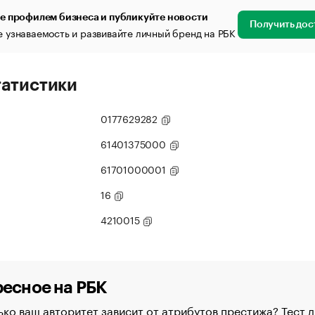
е профилем бизнеса и публикуйте новости
Получить дос
 узнаваемость и развивайте личный бренд на РБК
татистики
0177629282
61401375000
61701000001
16
4210015
есное на РБК
ко ваш авторитет зависит от атрибутов престижа? Тест д