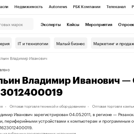
асли
Недвижимость
Autonews
РБК Компании
Телеканал
Р
К Курсы
РБК Life
Тренды
Визионеры
Национальные проекты
Эксперты
Кейсы
Мероприятия
О прое
онный клуб
Исследования
Кредитные рейтинги
Франшизы
Г
терия
IT и технологии
Малый бизнес
Маркетинг и прода
Проверка контрагентов
Политика
Экономика
Бизнес
льин Владимир Иванович
ы
ВЛЕНО
льин Владимир Иванович —
23012400019
ля
Оптовая торговля техникой и оборудованием
Оптовая торговля комп
димир Иванович зарегистрирован 04.05.2011, в регионе — Рязанска
и, периферийными устройствами к компьютерам и программным о
11623012400019.
ы из публичных государственных источников.