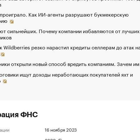
в
 проиграло. Как ИИ-агенты разрушают букмекерскую
рию
ют сильнейших. Почему компании избавляются от лучших
ников
к Wildberries резко нарастил кредиты селлерам до атак н
ики открыли новый способ вредить компаниям. Зачем им
оговики ищут доходы неработающих покупателей яхт и
р
рация ФНС
ации
16 ноября 2023