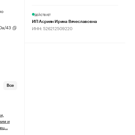
по
ДЕЙСТВУЕТ
ИП Асриян Ирина Вячеславовна
80а/43
ИНН: 526212509220
Все
и,
ним и
пец…