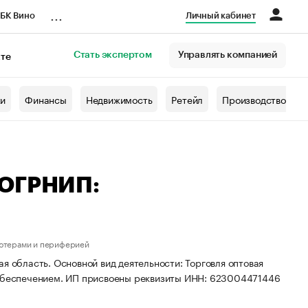
...
БК Вино
Личный кабинет
Стать экспертом
Управлять компанией
кте
азета
жи
Финансы
Недвижимость
Ретейл
Производство
 ОГРНИП:
ьютерами и периферией
я область. Основной вид деятельности: Торговля оптовая
беспечением. ИП присвоены реквизиты ИНН: 623004471446