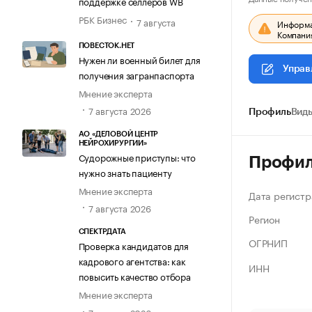
поддержке селлеров WB
РБК Бизнес
7 августа
Информац
Компания
ПОВЕСТОК.НЕТ
Нужен ли военный билет для
Управ
получения загранпаспорта
Мнение эксперта
7 августа 2026
Профиль
Виды
АО «ДЕЛОВОЙ ЦЕНТР
НЕЙРОХИРУРГИИ»
Судорожные приступы: что
Профи
нужно знать пациенту
Мнение эксперта
Дата регистр
7 августа 2026
Регион
СПЕКТРДАТА
ОГРНИП
Проверка кандидатов для
кадрового агентства: как
ИНН
повысить качество отбора
Мнение эксперта
7 августа 2026