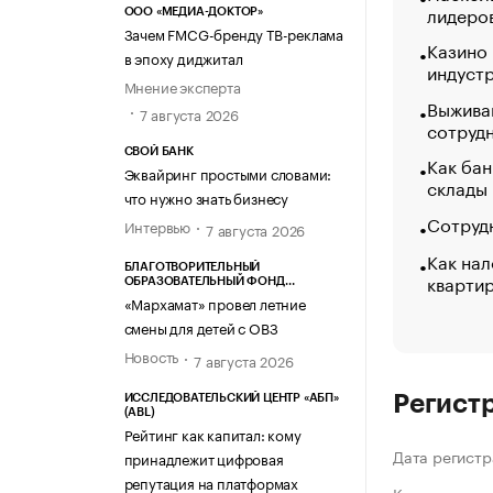
лидеро
ООО «МЕДИА-ДОКТОР»
Зачем FMCG-бренду ТВ-реклама
Казино
в эпоху диджитал
индуст
Мнение эксперта
Выжива
7 августа 2026
сотруд
СВОЙ БАНК
Как бан
Эквайринг простыми словами:
склады
что нужно знать бизнесу
Сотрудн
Интервью
7 августа 2026
Как нал
БЛАГОТВОРИТЕЛЬНЫЙ
кварти
ОБРАЗОВАТЕЛЬНЫЙ ФОНД
«МАРХАМАТ»
«Мархамат» провел летние
смены для детей с ОВЗ
Новость
7 августа 2026
Регист
ИССЛЕДОВАТЕЛЬСКИЙ ЦЕНТР «АБП»
(ABL)
Рейтинг как капитал: кому
Дата регистр
принадлежит цифровая
репутация на платформах