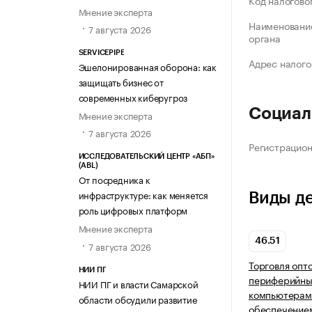
Код налогово
Мнение эксперта
Наименование
7 августа 2026
органа
SERVICEPIPE
Адрес налого
Эшелонированная оборона: как
защищать бизнес от
современных киберугроз
Социал
Мнение эксперта
7 августа 2026
Регистрацио
ИССЛЕДОВАТЕЛЬСКИЙ ЦЕНТР «АБП»
(ABL)
От посредника к
инфраструктуре: как меняется
Виды д
роль цифровых платформ
Мнение эксперта
46.51
7 августа 2026
Торговля опт
НИИ ПГ
периферийны
НИИ ПГ и власти Самарской
компьютерам
области обсудили развитие
обеспечение