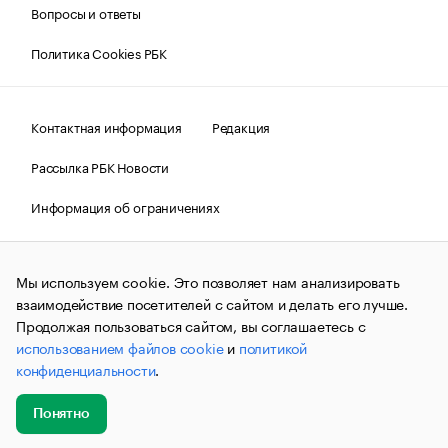
Вопросы и ответы
Политика Cookies РБК
Контактная информация
Редакция
Рассылка РБК Новости
Информация об ограничениях
Правовая информация
О соблюдении авторских прав
Мы используем cookie. Это позволяет нам анализировать
© АО «РОСБИЗНЕСКОНСАЛТИНГ»,
1995–2026.
Сообщения
и материалы информационного агентства «РБК»
взаимодействие посетителей с сайтом и делать его лучше.
(зарегистрировано Федеральной службой по надзору в сфере
Продолжая пользоваться сайтом, вы соглашаетесь с
связи, информационных технологий и массовых
использованием файлов cookie
и
политикой
коммуникаций (Роскомнадзор) 09.12.2015 за номером ИА
№ФС77-63848) сопровождаются пометкой «РБК». Отдельные
конфиденциальности
.
публикации могут содержать информацию,
не предназначенную для пользователей
до 18 лет.
companycardsfeedback@rbc.ru
Понятно
Добавить
Главное
Эксперты
Кейсы
Мероприятия