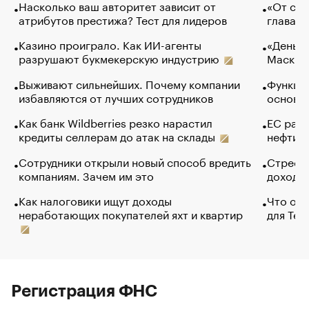
Насколько ваш авторитет зависит от
«От спо
атрибутов престижа? Тест для лидеров
глава к
Казино проиграло. Как ИИ-агенты
«Деньги
разрушают букмекерскую индустрию
Маск в 
Выживают сильнейших. Почему компании
Функции
избавляются от лучших сотрудников
основ э
Как банк Wildberries резко нарастил
ЕС раз
кредиты селлерам до атак на склады
нефти —
Сотрудники открыли новый способ вредить
Стресс 
компаниям. Зачем им это
доходов
Как налоговики ищут доходы
Что обв
неработающих покупателей яхт и квартир
для Tel
Регистрация ФНС