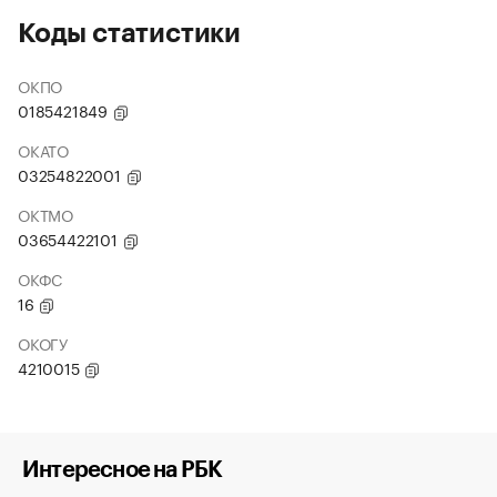
Коды статистики
ОКПО
0185421849
ОКАТО
03254822001
ОКТМО
03654422101
ОКФС
16
ОКОГУ
4210015
Интересное на РБК