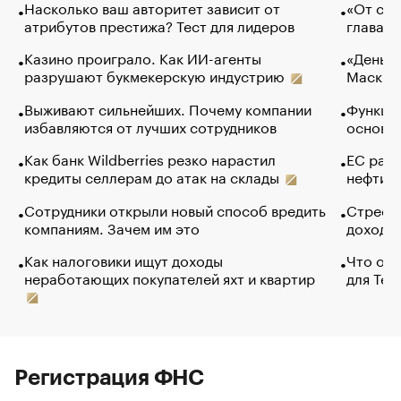
Насколько ваш авторитет зависит от
«От спо
атрибутов престижа? Тест для лидеров
глава к
Казино проиграло. Как ИИ-агенты
«Деньги
разрушают букмекерскую индустрию
Маск в 
Выживают сильнейших. Почему компании
Функции
избавляются от лучших сотрудников
основ э
Как банк Wildberries резко нарастил
ЕС раз
кредиты селлерам до атак на склады
нефти —
Сотрудники открыли новый способ вредить
Стресс 
компаниям. Зачем им это
доходов
Как налоговики ищут доходы
Что обв
неработающих покупателей яхт и квартир
для Tel
Регистрация ФНС