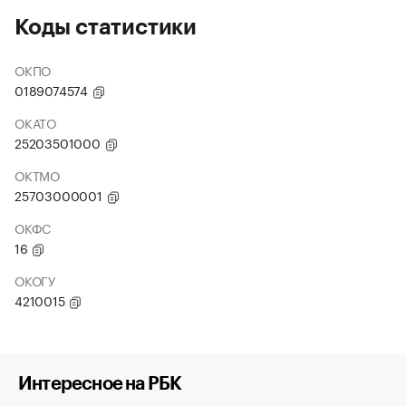
Коды статистики
ОКПО
0189074574
ОКАТО
25203501000
ОКТМО
25703000001
ОКФС
16
ОКОГУ
4210015
Интересное на РБК