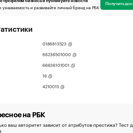
е профилем бизнеса и публикуйте новости
Получить дос
 узнаваемость и развивайте личный бренд на РБК
татистики
0186813523
66236501000
66636101001
16
4210015
есное на РБК
ко ваш авторитет зависит от атрибутов престижа? Тест д
в