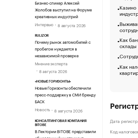
Бизнес-спикер Алексей
Казино
Жолобов выступил на Форуме
индуст
креативных индустрий
Выжива
Интервью
8 августа 2026
сотруд
RULIZOR
Как бан
Почему рынок автомобилей с
склады
пробегом нуждается в
Сотрудн
независимой проверке
Мнение эксперта
Как нал
8 августа 2026
кварти
«НОВЫЕ ГОРИЗОНТЫ»
Новые Горизонты обеспечили
пресс-поддержку в СМИ бренду
БАСК
Регист
Новость
8 августа 2026
Дата регистр
КОНСАЛТИНГОВАЯ КОМПАНИЯ
BITOBE
В Лектории BITOBE представили
Код налогово
обновленный инструмент