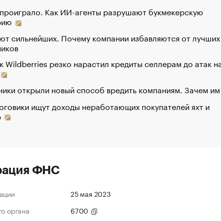
 проиграло. Как ИИ-агенты разрушают букмекерскую
рию
ют сильнейших. Почему компании избавляются от лучших
ников
к Wildberries резко нарастил кредиты селлерам до атак н
ики открыли новый способ вредить компаниям. Зачем им
оговики ищут доходы неработающих покупателей яхт и
р
рация ФНС
ации
25 мая 2023
го органа
6700