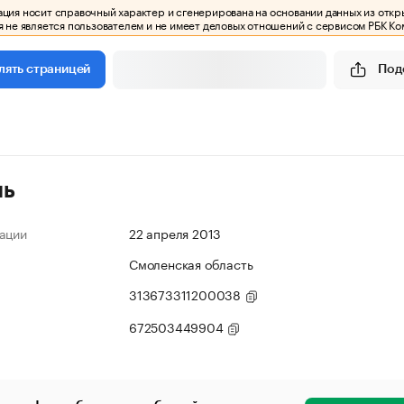
ия носит справочный характер и сгенерирована на основании данных из откр
 не является пользователем и не имеет деловых отношений с сервисом РБК Ко
Под
лять страницей
ль
ации
22 апреля 2013
Смоленская область
313673311200038
672503449904