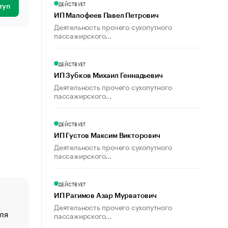
ДЕЙСТВУЕТ
туп
ИП Малофеев Павел Петрович
Деятельность прочего сухопутного
пассажирского...
ДЕЙСТВУЕТ
ИП Зубков Михаил Геннадьевич
Деятельность прочего сухопутного
пассажирского...
ДЕЙСТВУЕТ
ИП Густов Максим Викторович
Деятельность прочего сухопутного
пассажирского...
ДЕЙСТВУЕТ
ИП Рагимов Азар Мурватович
Деятельность прочего сухопутного
ля
«От спорта тело стареет иначе». Как живет глава ко
пассажирского...
создавшей GTA