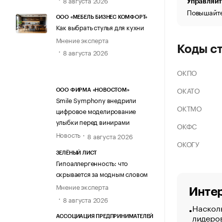
Управляйт
Повышайте
ООО «МЕБЕЛЬ БИЗНЕС КОМФОРТ»
Как выбрать стулья для кухни
Мнение эксперта
Коды с
8 августа 2026
ОКПО
ОКАТО
ООО ФИРМА «НОВОСТОМ»
Smile Symphony внедрили
ОКТМО
цифровое моделирование
улыбки перед винирами
ОКФС
Новость
8 августа 2026
ОКОГУ
ЗЕЛЁНЫЙ ЛИСТ
Гипоаллергенность: что
скрывается за модным словом
Мнение эксперта
Интер
8 августа 2026
Насколь
лидеро
АССОЦИАЦИЯ ПРЕДПРИНИМАТЕЛЕЙ