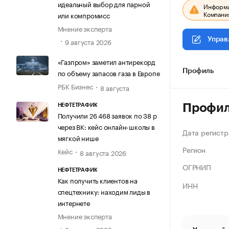
идеальный выбор для парной
Информац
Компания
или компромисс
Мнение эксперта
Управ
9 августа 2026
«Газпром» заметил антирекорд
по объему запасов газа в Европе
Профиль
РБК Бизнес
8 августа
Профи
НЕФТЕТРАФИК
Получили 26 468 заявок по 38 р
через ВК: кейс онлайн-школы в
Дата регистр
мягкой нише
Регион
Кейс
8 августа 2026
ОГРНИП
НЕФТЕТРАФИК
Как получить клиентов на
ИНН
спецтехнику: находим лиды в
интернете
Мнение эксперта
8 августа 2026