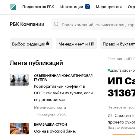
Подписка на РБК
Инвестиции
Мероприятия
Отр
Спорт
Школа управления РБК
РБК Образование
РБ
РБК Компании
Город
Стиль
Крипто
РБК Бизнес-среда
Дискусси
Выбор редакции
Менеджмент и HR
Право и бухгал
Спецпроекты СПб
Конференции СПб
Спецпроекты
Главная
ИП С
Технологии и медиа
Финансы
Рынок наличной валют
Лента публикаций
ДЕЙСТВУЕТ
ОБНО
ОБЪЕДИНЕННАЯ КОНСАЛТИНГОВАЯ
ИП С
ГРУППА
Корпоративный конфликт в
3136
ООО: как выйти из тупика, если
не договориться
Мнение эксперта
Перевозка пасс
9 августа 2026
ИП Сакович Е
прочего сухо
БАРАБАШКА-СТРОЙ
Данные получен
Осина в русской бане: