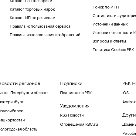
Поиск по ИНН
Каталог торговых марок
Статистика и аудитори
Каталог ИП по регионам
Источники данных
Правила использования сервиса
Источник отчетности 
Правила использования изображений
Вопросы и ответы
Политика Cookies РБК
Новости регионов
Подписки
РБК Н
анкт-Петербург и область
Подписка на РБК
iOS
катеринбург
Androi
Уведомления
Новосибирск
Други
RSS Новости
Башкортостан
Оповещения RBC.ru
Домены
ологодская область
Рег.об