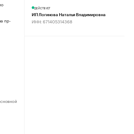
по
ДЕЙСТВУЕТ
ИП Логинова Наталья Владимировна
а пр-
ИНН: 671405314368
ОСНОВНОЙ