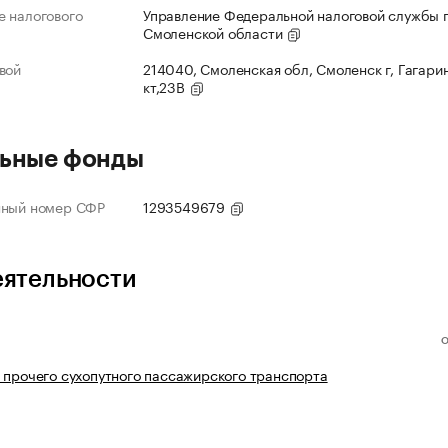
 налогового
Управление Федеральной налоговой службы 
Смоленской области
вой
214040, Смоленская обл, Смоленск г, Гагарин
кт,23В
ьные фонды
нный номер СФР
1293549679
еятельности
 прочего сухопутного пассажирского транспорта