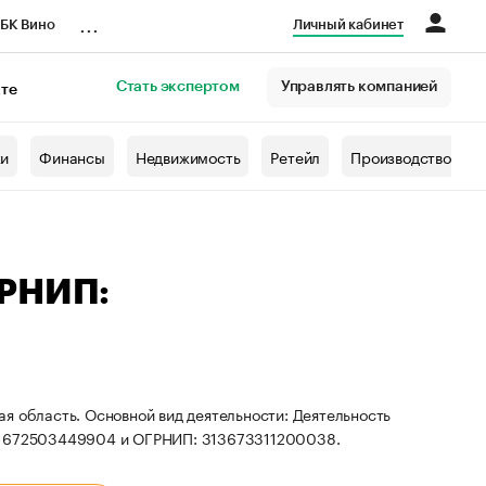
...
БК Вино
Личный кабинет
Стать экспертом
Управлять компанией
кте
азета
жи
Финансы
Недвижимость
Ретейл
Производство
ГРНИП:
я область. Основной вид деятельности: Деятельность
Н: 672503449904 и ОГРНИП: 313673311200038.