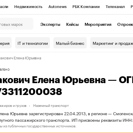
асли
Недвижимость
Autonews
РБК Компании
Телеканал
Р
К Курсы
РБК Life
Тренды
Визионеры
Национальные проекты
Эксперты
Кейсы
Мероприятия
О прое
онный клуб
Исследования
Кредитные рейтинги
Франшизы
Г
терия
IT и технологии
Малый бизнес
Маркетинг и прода
Проверка контрагентов
Политика
Экономика
Бизнес
акович Елена Юрьевна
ы
ВЛЕНО
акович Елена Юрьевна — О
73311200038
ажиров и грузов
Наземный транспорт
лена Юрьевна зарегистрирован 22.04.2013, в регионе — Смоленска
путного пассажирского транспорта. ИП присвоены реквизиты ИН
ы из публичных государственных источников.