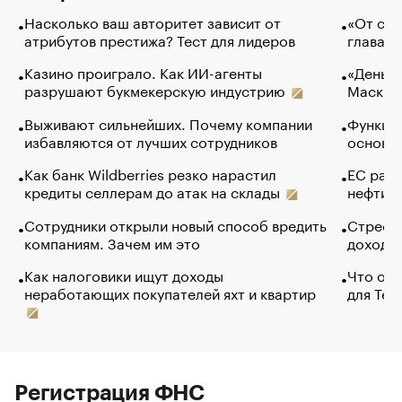
Насколько ваш авторитет зависит от
«От спо
атрибутов престижа? Тест для лидеров
глава к
Казино проиграло. Как ИИ-агенты
«Деньги
разрушают букмекерскую индустрию
Маск в 
Выживают сильнейших. Почему компании
Функции
избавляются от лучших сотрудников
основ э
Как банк Wildberries резко нарастил
ЕС раз
кредиты селлерам до атак на склады
нефти —
Сотрудники открыли новый способ вредить
Стресс 
компаниям. Зачем им это
доходов
Как налоговики ищут доходы
Что обв
неработающих покупателей яхт и квартир
для Tel
Регистрация ФНС