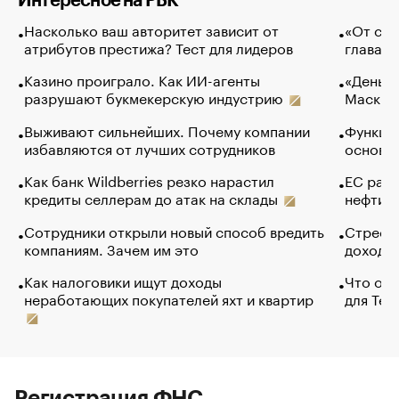
Интересное на РБК
Насколько ваш авторитет зависит от
«От спо
атрибутов престижа? Тест для лидеров
глава к
Казино проиграло. Как ИИ-агенты
«Деньги
разрушают букмекерскую индустрию
Маск в 
Выживают сильнейших. Почему компании
Функции
избавляются от лучших сотрудников
основ э
Как банк Wildberries резко нарастил
ЕС раз
кредиты селлерам до атак на склады
нефти —
Сотрудники открыли новый способ вредить
Стресс 
компаниям. Зачем им это
доходов
Как налоговики ищут доходы
Что обв
неработающих покупателей яхт и квартир
для Tel
Регистрация ФНС