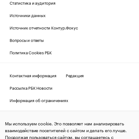
Статистика и аудитория
Источники данных
Источник отчетности Контур.Фокус
Вопросы и ответы
Политика Cookies РБК
Контактная информация
Редакция
Рассылка РБК Новости
Информация об ограничениях
Правовая информация
О соблюдении авторских прав
Мы используем cookie. Это позволяет нам анализировать
© АО «РОСБИЗНЕСКОНСАЛТИНГ»,
1995–2026.
Сообщения
и материалы информационного агентства «РБК»
взаимодействие посетителей с сайтом и делать его лучше.
(зарегистрировано Федеральной службой по надзору в сфере
Продолжая пользоваться сайтом, вы соглашаетесь с
связи, информационных технологий и массовых