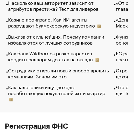
Насколько ваш авторитет зависит от
«От спо
атрибутов престижа? Тест для лидеров
глава к
Казино проиграло. Как ИИ-агенты
«Деньги
разрушают букмекерскую индустрию
Маск в 
Выживают сильнейших. Почему компании
Функции
избавляются от лучших сотрудников
основ э
Как банк Wildberries резко нарастил
ЕС раз
кредиты селлерам до атак на склады
нефти —
Сотрудники открыли новый способ вредить
Стресс 
компаниям. Зачем им это
доходов
Как налоговики ищут доходы
Что обв
неработающих покупателей яхт и квартир
для Tel
Регистрация ФНС