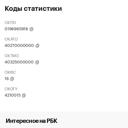
Коды статистики
ОКПО
0196965918
ОКАТО
40270000000
ОКТМО
40325000000
ОКФС
16
ОКОГУ
4210015
Интересное на РБК