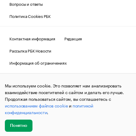
Вопросы и ответы
Политика Cookies РБК
Контактная информация
Редакция
Рассылка РБК Новости
Информация об ограничениях
Правовая информация
О соблюдении авторских прав
Мы используем cookie. Это позволяет нам анализировать
© АО «РОСБИЗНЕСКОНСАЛТИНГ»,
1995–2026.
Сообщения
и материалы информационного агентства «РБК»
взаимодействие посетителей с сайтом и делать его лучше.
(зарегистрировано Федеральной службой по надзору в сфере
Продолжая пользоваться сайтом, вы соглашаетесь с
связи, информационных технологий и массовых
использованием файлов cookie
и
политикой
коммуникаций (Роскомнадзор) 09.12.2015 за номером ИА
№ФС77-63848) сопровождаются пометкой «РБК». Отдельные
конфиденциальности
.
публикации могут содержать информацию,
не предназначенную для пользователей
до 18 лет.
companycardsfeedback@rbc.ru
Понятно
Добавить
Главное
Эксперты
Кейсы
Мероприятия