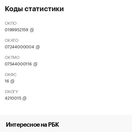
Коды статистики
ОКПО
0199952159
ОКАТО
07244000004
ОКТМО
07544000116
ОКФС
16
ОКОГУ
4210015
Интересное на РБК