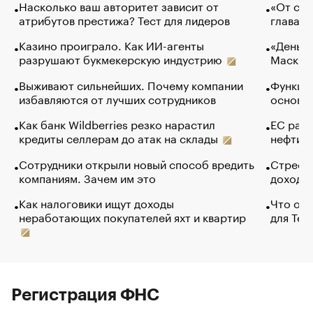
Насколько ваш авторитет зависит от
«От спо
атрибутов престижа? Тест для лидеров
глава к
Казино проиграло. Как ИИ-агенты
«Деньги
разрушают букмекерскую индустрию
Маск в 
Выживают сильнейших. Почему компании
Функции
избавляются от лучших сотрудников
основ э
Как банк Wildberries резко нарастил
ЕС раз
кредиты селлерам до атак на склады
нефти —
Сотрудники открыли новый способ вредить
Стресс 
компаниям. Зачем им это
доходов
Как налоговики ищут доходы
Что обв
неработающих покупателей яхт и квартир
для Tel
Регистрация ФНС