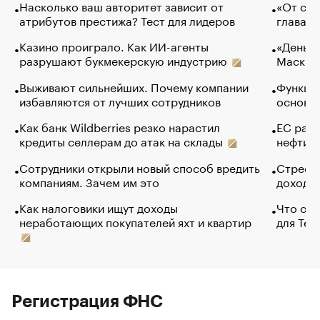
Насколько ваш авторитет зависит от
«От спо
атрибутов престижа? Тест для лидеров
глава к
Казино проиграло. Как ИИ-агенты
«Деньги
разрушают букмекерскую индустрию
Маск в 
Выживают сильнейших. Почему компании
Функции
избавляются от лучших сотрудников
основ э
Как банк Wildberries резко нарастил
ЕС раз
кредиты селлерам до атак на склады
нефти —
Сотрудники открыли новый способ вредить
Стресс 
компаниям. Зачем им это
доходов
Как налоговики ищут доходы
Что обв
неработающих покупателей яхт и квартир
для Tel
Регистрация ФНС