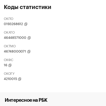
Коды статистики
ОКПО
0193268612
ОКАТО
46448571000
ОКТМО
46748000071
ОКФС
16
ОКОГУ
4210015
Интересное на РБК