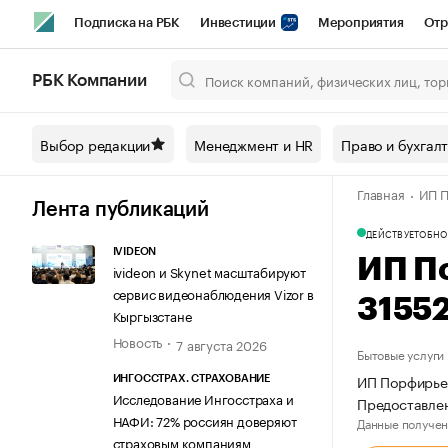
Подписка на РБК
Инвестиции
Мероприятия
Отр
Спорт
Школа управления РБК
РБК Образование
РБ
РБК Компании
Город
Стиль
Крипто
РБК Бизнес-среда
Дискусси
Выбор редакции
Менеджмент и HR
Право и бухгал
Спецпроекты СПб
Конференции СПб
Спецпроекты
Главная
ИП П
Технологии и медиа
Финансы
Рынок наличной валют
Лента публикаций
ДЕЙСТВУЕТ
ОБНО
IVIDEON
ИП П
ivideon и Skynet масштабируют
сервис видеонаблюдения Vizor в
3155
Кыргызстане
Новость
7 августа 2026
Бытовые услуги
ИП Порфирьев
ИНГОССТРАХ. СТРАХОВАНИЕ
Исследование Ингосстраха и
Предоставлен
НАФИ: 72% россиян доверяют
Данные получен
страховым компаниям