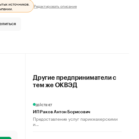
ытых источников.
Редактировать описание
мпании.
елиться
Другие предприниматели с
тем же ОКВЭД
ДЕЙСТВУЕТ
ИП Раков Антон Борисович
Предоставление услуг парикмахерскими
и...