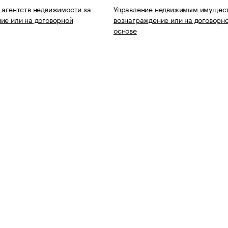
 агентств недвижимости за
Управление недвижимым имущест
ие или на договорной
вознаграждение или на договорн
основе