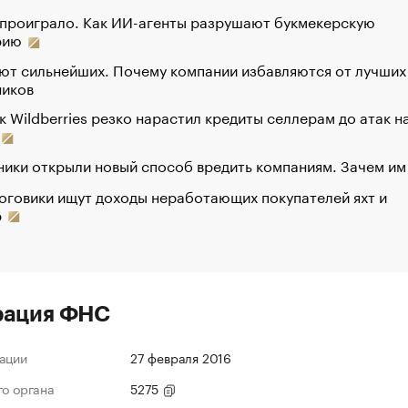
 проиграло. Как ИИ-агенты разрушают букмекерскую
рию
ют сильнейших. Почему компании избавляются от лучших
ников
к Wildberries резко нарастил кредиты селлерам до атак н
ики открыли новый способ вредить компаниям. Зачем им
оговики ищут доходы неработающих покупателей яхт и
р
рация ФНС
ации
27 февраля 2016
го органа
5275