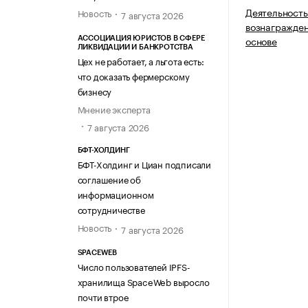
Деятельность
Новость
7 августа 2026
вознагражден
основе
АССОЦИАЦИЯ ЮРИСТОВ В СФЕРЕ
ЛИКВИДАЦИИ И БАНКРОТСТВА
Цех не работает, а льгота есть:
что доказать фермерскому
бизнесу
Мнение эксперта
7 августа 2026
БФТ-ХОЛДИНГ
БФТ-Холдинг и Циан подписали
соглашение об
информационном
сотрудничестве
Новость
7 августа 2026
SPACEWEB
Число пользователей IPFS-
хранилища SpaceWeb выросло
почти втрое