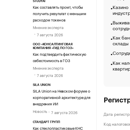
STUDYAI
Казино
Как составлять промт, чтобы
индуст
получить результат с меньшим
расходом токенов
Выжива
Мнение эксперта
сотруд
7 августа 2026
Как бан
склады
ООО «КОНСАЛТИНГОВАЯ
КОМПАНИЯ «ГИД ПО ГОЗ»
Сотрудн
Как подтвердить фактическую
себестоимость в ГОЗ
Как нал
кварти
Мнение эксперта
7 августа 2026
SILA UNION
SILA Union на Невском форуме о
корпоративной архитектуре для
Регист
внедрения ИИ
Новость
7 августа 2026
Дата регистр
СТАНДАРТ ГРУПП
Код налогово
Как стеклопластиковые КНС