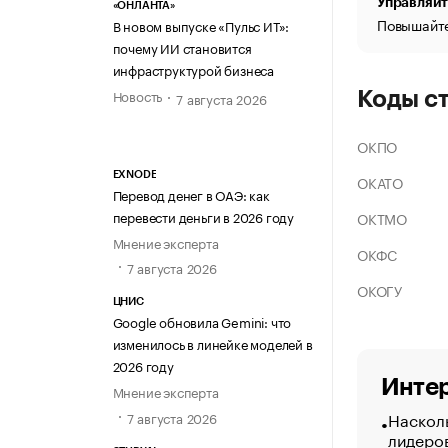
Управляйт
«ОНЛАНТА»
Повышайте
В новом выпуске «Пульс ИТ»:
почему ИИ становится
инфраструктурой бизнеса
Новость
Коды с
7 августа 2026
ОКПО
EXNODE
ОКАТО
Перевод денег в ОАЭ: как
перевести деньги в 2026 году
ОКТМО
Мнение эксперта
ОКФС
7 августа 2026
ОКОГУ
ЦНИС
Google обновила Gemini: что
изменилось в линейке моделей в
2026 году
Интер
Мнение эксперта
Насколь
7 августа 2026
лидеро