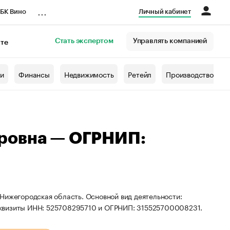
...
БК Вино
Личный кабинет
Стать экспертом
Управлять компанией
кте
азета
жи
Финансы
Недвижимость
Ретейл
Производство
ровна — ОГРНИП:
Нижегородская область. Основной вид деятельности:
еквизиты ИНН: 525708295710 и ОГРНИП: 315525700008231.