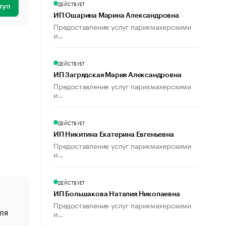
ДЕЙСТВУЕТ
туп
ИП Ошарина Марина Александровна
Предоставление услуг парикмахерскими
и...
ДЕЙСТВУЕТ
ИП Загрядская Мария Александровна
Предоставление услуг парикмахерскими
и...
ДЕЙСТВУЕТ
ИП Никитина Екатерина Евгеньевна
Предоставление услуг парикмахерскими
и...
ДЕЙСТВУЕТ
ИП Большакова Наталия Николаевна
Предоставление услуг парикмахерскими
ля
«От спорта тело стареет иначе». Как живет глава ко
и...
создавшей GTA