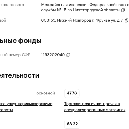
 налогового
Межрайонная инспекция Федеральной налог
службы № 15 по Нижегородской области
вой
603155, Нижний Новгород г, Фрунзе ул, д 7
ьные фонды
нный номер СФР
1193202049
еятельности
47.78
ОСНОВНОЙ
ие услуг парикмахерскими
Торговля розничная прочая в
расоты
специализированных магазинах
68.32