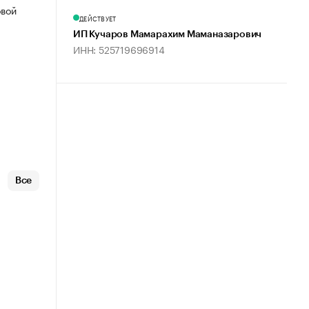
овой
ДЕЙСТВУЕТ
ИП Кучаров Мамарахим Маманазарович
ИНН: 525719696914
Все