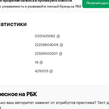
е профилем бизнеса и публикуйте новости
Получить дос
 узнаваемость и развивайте личный бренд на РБК
татистики
0201425092
22239804009
22539000201
16
4210015
есное на РБК
ко ваш авторитет зависит от атрибутов престижа? Тест д
в