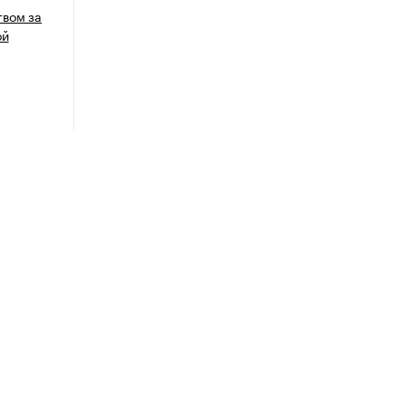
вом за
ой