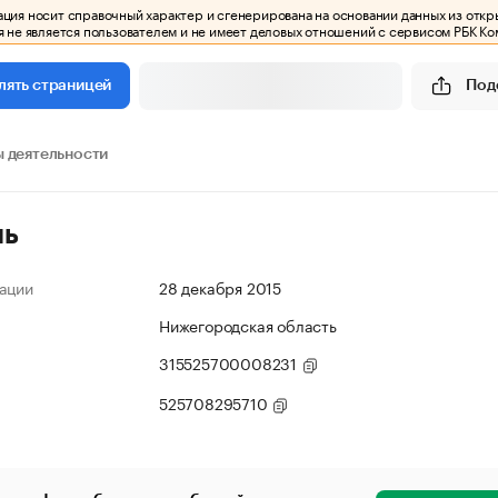
ия носит справочный характер и сгенерирована на основании данных из откр
 не является пользователем и не имеет деловых отношений с сервисом РБК Ко
Под
лять страницей
 деятельности
ль
ации
28 декабря 2015
Нижегородская область
315525700008231
525708295710