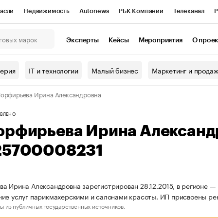
асли
Недвижимость
Autonews
РБК Компании
Телеканал
Р
К Курсы
РБК Life
Тренды
Визионеры
Национальные проекты
Эксперты
Кейсы
Мероприятия
О прое
онный клуб
Исследования
Кредитные рейтинги
Франшизы
Г
терия
IT и технологии
Малый бизнес
Маркетинг и прода
Проверка контрагентов
Политика
Экономика
Бизнес
орфирьева Ирина Александровна
ы
ВЛЕНО
орфирьева Ирина Александ
25700008231
а Ирина Александровна зарегистрирован 28.12.2015, в регионе — 
ие услуг парикмахерскими и салонами красоты. ИП присвоены р
ы из публичных государственных источников.