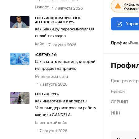
Информац
Новость
7 августа 2026
Компания
ООО «ИНФОРМАЦИОННОЕ
АГЕНТСТВО «БАНКИ.РУ»
Управ
Как Банки.ру переосмыслил UX
онлайн-вкладов
Кейс
Профиль
Виды
7 августа 2026
«СЛЕТАТЬ.РУ»
Как считать маркетинг, который
Профи
не продает напрямую
Мнение эксперта
Дата регистр
7 августа 2026
Регион
ООО «ВК РУС»
Как инвестиции в аппараты
ОГРНИП
Venus модернизировали работу
ИНН
клиники CANDELA
Клиентский кейс
7 августа 2026