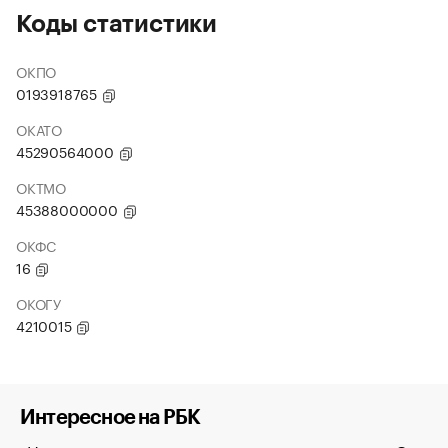
Коды статистики
ОКПО
0193918765
ОКАТО
45290564000
ОКТМО
45388000000
ОКФС
16
ОКОГУ
4210015
Интересное на РБК