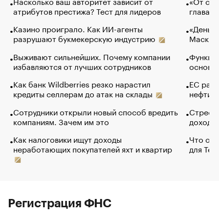
Насколько ваш авторитет зависит от
«От спо
атрибутов престижа? Тест для лидеров
глава к
Казино проиграло. Как ИИ-агенты
«Деньги
разрушают букмекерскую индустрию
Маск в 
Выживают сильнейших. Почему компании
Функции
избавляются от лучших сотрудников
основ э
Как банк Wildberries резко нарастил
ЕС раз
кредиты селлерам до атак на склады
нефти —
Сотрудники открыли новый способ вредить
Стресс 
компаниям. Зачем им это
доходов
Как налоговики ищут доходы
Что обв
неработающих покупателей яхт и квартир
для Tel
Регистрация ФНС